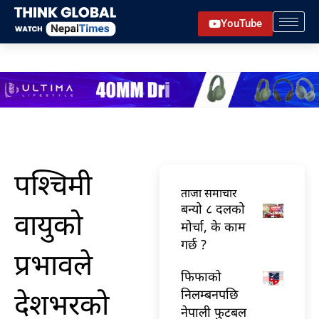
Skip
YouTube
to
content
पश्चिमी
ताजा समाचार
बन्यो ८ दलको
वायुको
मोर्चा, के काम
गर्छ ?
प्रभावले
फिफाको
देशभरको
निलम्बनपछि
नेपाली फुटबल