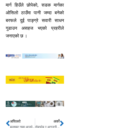
मार्ग हिउँले छोपेको, सडक मार्गका
ओसिलो ठाउँमा पानी जम्दा बनेको
बरफले दुई पाङ्ग्रे सवारी साधन
गुडाउन असहज भएको प्रहरीले
जनाएको छ ।
अघिल्लो
अर्को
Prev
Next
झुलाघाट नाका आजदेखि सञ्चालन
तोडफोड र आगजनी बन्द गर्नुपर्ने भन्दै ट्याक्सी ब्यवसायी आन्दोलित