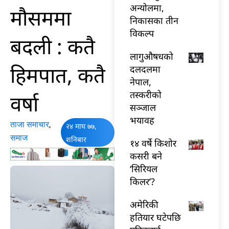
अन्योलमा,
मौसममा
निकासका तीन
विकल्प
बदली : कतै
लागुऔषधको
हिमपात, कतै
दलदलमा
नेपाल,
तस्करीको
वर्षा
सञ्जाल
भयावह
ताजा समाचार
,
२४ माघ ७७,
समाज
शनिबार
१४ वर्षे किशोर
कसरी बने
‘सिरियल
किलर’?
अमेरिकी
हतियार घटेपछि