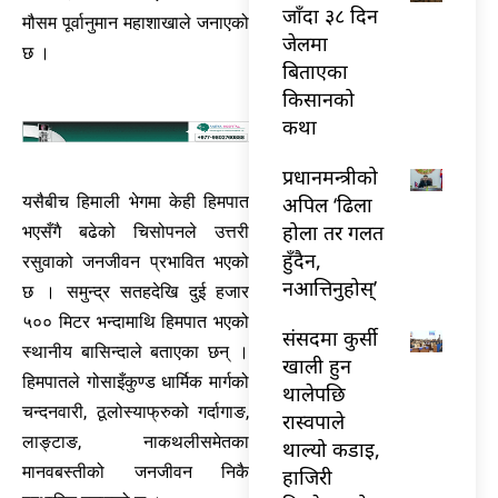
जाँदा ३८ दिन
मौसम पूर्वानुमान महाशाखाले जनाएको
जेलमा
छ ।
बिताएका
किसानको
कथा
प्रधानमन्त्रीको
अपिल ‘ढिला
यसैबीच हिमाली भेगमा केही हिमपात
होला तर गलत
भएसँगै बढेको चिसोपनले उत्तरी
हुँदैन,
रसुवाको जनजीवन प्रभावित भएको
नआत्तिनुहोस्’
छ । समुन्द्र सतहदेखि दुई हजार
५०० मिटर भन्दामाथि हिमपात भएको
संसदमा कुर्सी
स्थानीय बासिन्दाले बताएका छन् ।
खाली हुन
हिमपातले गोसाइँकुण्ड धार्मिक मार्गको
थालेपछि
चन्दनवारी, ठूलोस्याफ्रुको गर्दागाङ,
रास्वपाले
लाङ्टाङ, नाकथलीसमेतका
थाल्यो कडाइ,
मानवबस्तीको जनजीवन निकै
हाजिरी