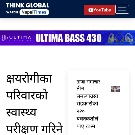
Skip
YouTube
to
content
क्षयरोगीका
ताजा समाचार
तीन
परिवारको
समस्याग्रस्त
सहकारीको
स्वास्थ्य
२२०
बचतकर्ताले
परीक्षण गरिने
पाए रकम