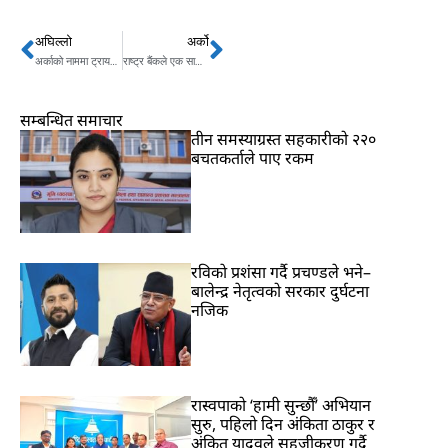
अघिल्लो
अर्को
Prev
Next
अर्काको नाममा ट्रायल दिने पक्राउ
राष्ट्र बैंकले एक सातामै उठायो १० अर्ब ३० करोड, कर्जा लगानी कम भएर तरलता बढी देखिएकाे बैंकरहरूकाे भनार्इ
सम्बन्धित समाचार
तीन समस्याग्रस्त सहकारीको २२०
बचतकर्ताले पाए रकम
रविकाे प्रशंसा गर्दै प्रचण्डले भने–
बालेन्द्र नेतृत्वको सरकार दुर्घटना
नजिक
रास्वपाको ‘हामी सुन्छौँ’ अभियान
सुरु, पहिलो दिन अंकिता ठाकुर र
अंकित यादवले सहजीकरण गर्दै