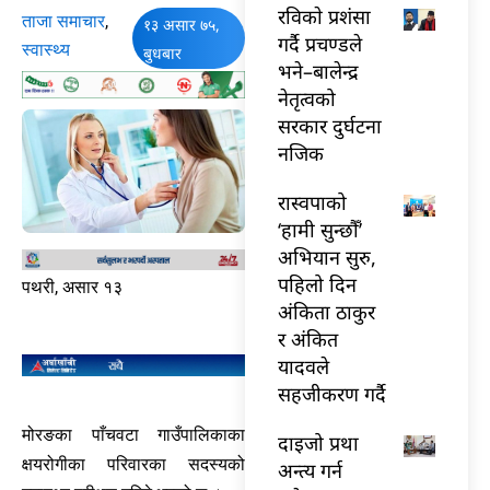
रविकाे प्रशंसा
ताजा समाचार
,
१३ असार ७५,
गर्दै प्रचण्डले
स्वास्थ्य
बुधबार
भने–बालेन्द्र
नेतृत्वको
सरकार दुर्घटना
नजिक
रास्वपाको
‘हामी सुन्छौँ’
अभियान सुरु,
पहिलो दिन
पथरी, असार १३
अंकिता ठाकुर
र अंकित
यादवले
सहजीकरण गर्दै
मोरङका पाँचवटा गाउँपालिकाका
दाइजो प्रथा
क्षयरोगीका परिवारका सदस्यको
अन्त्य गर्न