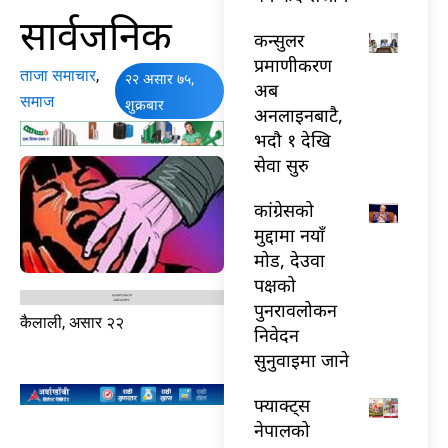
सार्वजनिक
कन्सुलर
प्रमाणीकरण
ताजा समाचार
,
२२ असार ७५,
अब
समाज
शुक्रबार
अनलाइनबाटै,
भदौ १ देखि
सेवा सुरु
कांग्रेसको
मुद्दामा नयाँ
मोड, देउवा
पक्षको
पुनरावलोकन
कैलाली, असार २२
निवेदन
सुनुवाइमा जाने
फ्याक्ट्स
नेपालको