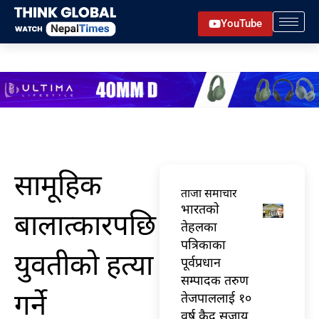
Skip
YouTube
to
content
सामूहिक
ताजा समाचार
भारतकाे
बालात्कारपछि
तेहलका
पत्रिकाका
युवतीको हत्या
पूर्वप्रधान
सम्पादक तरुण
गर्ने
तेजपाललाई १०
वर्ष कैद सजाय