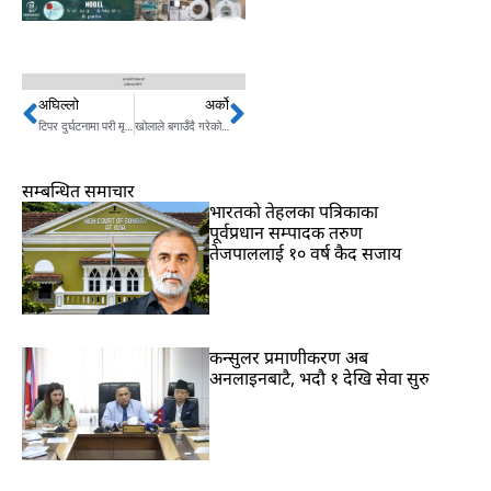
अघिल्लो
अर्को
Prev
Next
टिपर दुर्घटनामा परी मृत्यु हुने १९ पुगे
खोलाले बगाउँदै गरेको बालकको सकुशल उद्दार
सम्बन्धित समाचार
भारतकाे तेहलका पत्रिकाका
पूर्वप्रधान सम्पादक तरुण
तेजपाललाई १० वर्ष कैद सजाय
कन्सुलर प्रमाणीकरण अब
अनलाइनबाटै, भदौ १ देखि सेवा सुरु