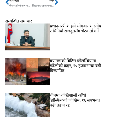
अघिल्लो
अर्को
Prev
Next
सेवाग्राहीको काममा विशेष ध्यान दिन रक्षामन्त्री रिजालको निर्देशन
विद्युतबाट खाना बनाउने चुलोको व्यवस्था गर्छौँ -मन्त्री भुसाल
सम्बन्धित समाचार
प्रधानमन्त्री शाहले सोमबार भारतीय
र चिनियाँ राजदूतसँग भेटवार्ता गर्ने
क्यानडाको ब्रिटिस कोलम्बियामा
डढेलोको कहर, २० हजारभन्दा बढी
विस्थापित
चीनमा शक्तिशाली आँधी
‘डोल्फिन’को जोखिम, १६ सयभन्दा
बढी उडान रद्द