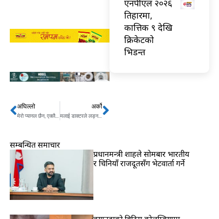
एनपीएल २०२६
तिहारमा,
कात्तिक ९ देखि
क्रिकेटको
भिडन्त
अघिल्लो
अर्को
Prev
Next
मेरो प्यानल छैन, एक्लै लड्ने हो – रावल
मलाई डाक्टरले लड्न हुँदैन भनेका छन् – ओली
सम्बन्धित समाचार
प्रधानमन्त्री शाहले सोमबार भारतीय
र चिनियाँ राजदूतसँग भेटवार्ता गर्ने