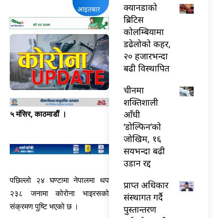
क्यानडाको
आइतबार
ब्रिटिस
कोलम्बियामा
डढेलोको कहर,
२० हजारभन्दा
बढी विस्थापित
चीनमा
शक्तिशाली
आँधी
५ मंसिर, काठमाडौं ।
‘डोल्फिन’को
जोखिम, १६
सयभन्दा बढी
उडान रद्द
पछिल्लो २४ घण्टामा नेपालमा थप
प्राप्त अधिकार
२३८ जनामा कोरोना भाइरसको
संस्थागत गर्दै
संक्रमण पुष्टि भएको छ ।
पुस्तान्तरण