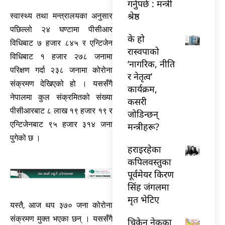
गर्नुपर्छ : मन्त्री
श्रेष्ठ
स्वास्थ्य तथा मन्त्रालयका अनुसार
पछिल्लो २४ घण्टामा पीसीआर
के हो
विधिबाट ७ हजार ८४५ र एन्टिजेन
रास्वपाको
विधिबाट १ हजार २७८ जनामा
‘नागरिक, नीति
परिक्षण गर्दा २३८ जनामा कोरोना
र नेतृत्व’
संक्रमण देखिएको हो । यससँगै
कार्यक्रम,
नेपालमा कुल संक्रमितको संख्या
कसरी
पीसीआरबाट ८ लाख १९ हजार १९ र
जोडिन्छन्
एन्टिजेनबाट ९५ हजार ३१४ जना
मन्त्रीहरू?
पुगेको छ ।
हराइरहेका
कपिलवस्तुका
पूर्वमेयर किरण
सिंह जंगलमा
मृत भेटिए
यस्तै, आज थप ३७० जना कोरोना
संक्रमण मुक्त भएका छन् । यससँगै
चिकेन नेकका