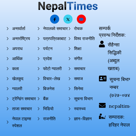
सम्पर्क
अन्तर्वार्ता
नेपालको समाचार
रोचक
प्रवन्ध निर्देशक:
अन्तर्राष्ट्रिय
पत्रपत्रिकाबाट
विश्व राजनीति
सैहैन्सा
अपराध
पर्यटन
शिक्षा
सिद्धिकी
आर्थिक
प्रदेश
संगीत
(अब्दुल
खताब)
कला
फोटो ग्यालरी
समाचार
खेलकुद
विचार–लेख
समाज
सुचना बिभाग दर्
नम्बर
ग्यालरी
बिजनेस
सिनेमा
(७२७-०७४-०
ट्रेन्डिंग समाचार
बैंक
सूचना विभाग
nepaltimes
ताजा समाचार
भिडियो
स्वास्थ्य
सम्पादक:
नेपाल टाइम्स
राजनीति
ज्ञान–विज्ञान
हरिहर नेपाल
स्पेशल