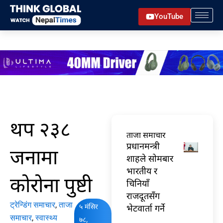
Skip
YouTube
to
content
थप २३८
ताजा समाचार
प्रधानमन्त्री
जनामा
शाहले सोमबार
भारतीय र
कोरोना पुष्टी
चिनियाँ
राजदूतसँग
ट्रेन्डिंग समाचार
,
ताजा
५ मंसिर
भेटवार्ता गर्ने
समाचार
,
स्वास्थ्य
७८,