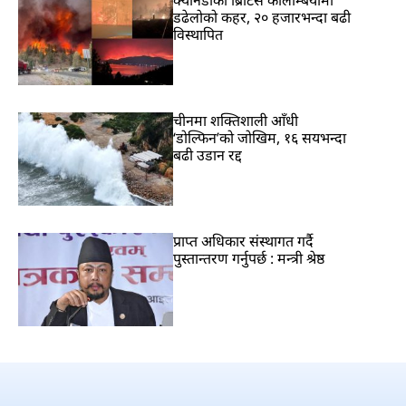
क्यानडाको ब्रिटिस कोलम्बियामा
डढेलोको कहर, २० हजारभन्दा बढी
विस्थापित
चीनमा शक्तिशाली आँधी
‘डोल्फिन’को जोखिम, १६ सयभन्दा
बढी उडान रद्द
प्राप्त अधिकार संस्थागत गर्दै
पुस्तान्तरण गर्नुपर्छ : मन्त्री श्रेष्ठ