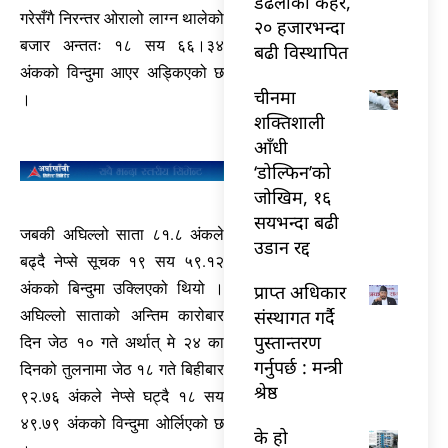
डढेलोको कहर,
गरेसँगै निरन्तर ओरालो लाग्न थालेको
२० हजारभन्दा
बजार अन्ततः १८ सय ६६।३४
बढी विस्थापित
अंकको विन्दुमा आएर अड्किएको छ
चीनमा
।
शक्तिशाली
आँधी
‘डोल्फिन’को
जोखिम, १६
सयभन्दा बढी
जबकी अघिल्लो साता ८१.८ अंकले
उडान रद्द
बढ्दै नेप्से सूचक १९ सय ५९.१२
अंकको बिन्दुमा उक्लिएको थियो ।
प्राप्त अधिकार
संस्थागत गर्दै
अघिल्लो साताको अन्तिम कारोबार
पुस्तान्तरण
दिन जेठ १० गते अर्थात् मे २४ का
गर्नुपर्छ : मन्त्री
दिनको तुलनामा जेठ १८ गते बिहीबार
श्रेष्ठ
९२.७६ अंकले नेप्से घट्दै १८ सय
४९.७९ अंकको विन्दुमा ओर्लिएको छ
के हो