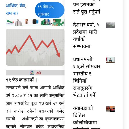
पर्ने इरानका
आर्थिक
,
बैंक
,
१९ जेठ ८०,
सर्त पूरा गर्नुपर्ने
समाचार
शुक्रबार
देशभर वर्षा, ५
प्रदेशमा भारी
वर्षाको
सम्भावना
प्रधानमन्त्री
शाहले सोमबार
भारतीय र
चिनियाँ
१९ जेठ काठमाडौं ।
राजदूतसँग
सरकारले यसै साता आगामी आर्थिक
भेटवार्ता गर्ने
वर्ष २०८० र ८१ का लागि अनुमानित
आय व्ययसहित कूल १७ खर्ब ५१ अर्ब
क्यानडाको
३१ करोड रुपैयाँ बराबरको बजेट
ब्रिटिस
ल्यायो । अर्थमन्त्री डा प्रकाशशरण
कोलम्बियामा
महतले सोमबार बजेट सार्वजनिक