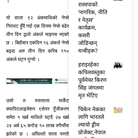
।
रास्वपाको
‘नागरिक, नीति
यो साता ९२ अंकमाथिको नेप्से
र नेतृत्व’
गिरावट हुँदै गर्दा एक दिनमा नेप्से बढेर
कार्यक्रम,
कसरी
तीन दिन ठूलो अंकले माइनस भएको
जोडिन्छन्
छ । बिहीबार एकदिन १६ अंकले नेप्से
मन्त्रीहरू?
बढ्दा अरु तीन दिन करिब ११०
अंकले घट्न पुग्यो ।
हराइरहेका
कपिलवस्तुका
पूर्वमेयर किरण
सिंह जंगलमा
मृत भेटिए
उसो त यससाता मार्केट
चिकेन नेकका
क्यापिटलाइजेशन ९सेयर पुँजीकरण
लागि भारतले
समेत १ खर्ब माथिले घट्दै २७ खर्ब
ल्यायो ड्रीम
२४ अर्ब ६५ करोड १० लाख रुपैयाँमा
प्रोजेक्ट,नेपाल
झरेको छ । अघिल्लो साता यस्तो