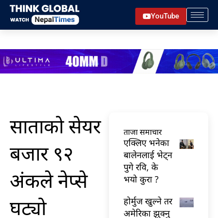
Skip
YouTube
to
content
साताको सेयर
ताजा समाचार
एक्लिए भनेका
बजार ९२
बालेनलाई भेट्न
पुगे रवि, के
अंकले नेप्से
भयो कुरा ?
घट्यो
होर्मुज खुल्ने तर
अमेरिका झुक्नु