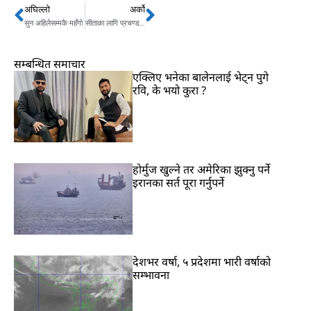
अघिल्लो
अर्को
Prev
Next
सुन अहिलेसम्मकै महँगो
सीताका लागि प्रचण्डले महाकाल पुकारे
सम्बन्धित समाचार
एक्लिए भनेका बालेनलाई भेट्न पुगे
रवि, के भयो कुरा ?
होर्मुज खुल्ने तर अमेरिका झुक्नु पर्ने
इरानका सर्त पूरा गर्नुपर्ने
देशभर वर्षा, ५ प्रदेशमा भारी वर्षाको
सम्भावना