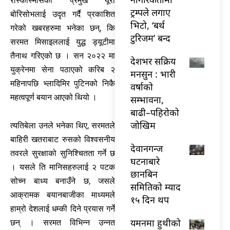
रोस्कोस्मोसका प्रमुख यूरी
ट्रम्पले लगाए
बोरिसोभलाई उदृत गर्दै प्रकाशित
भिटो, ‘बर्थ
गरेको खबरहरुमा भनेका छन्, कि
टुरिजम’ बन्द
सरमत मिसाइललाई युद्ध ड्यूटीमा
तैनाथ गरिएको छ । सन २०२२ मा
देशभर सक्रिय
युक्रेनमा सेना पठाएको करिब २
मनसुन : भारी
महिनापछि भ्लादिमिर पुटिनको निकै
वर्षाको
महत्वपूर्ण बयान आएको थियो ।
सम्भावना,
बाढी–पहिरोको
जोखिम
त्यतिबेला उनले भनेका थिए, सरमतले
बाहिरी खतराबाट रुसको विश्वसनीय
देवानगन्ज
तवरले सुरक्षाको सुनिश्चितता गर्ने छ
घटनाबारे
। यसले ति मानिसहरुलाई २ पटक
छानबिन
सोच्न बाध्य बनाउँने छ, जसले
समितिको म्याद
आक्रामक बयानबाजीका माध्यमले
१५ दिन थप
हाम्रो देशलाई धम्की दिने प्रयास गर्ने
यमनमा हुथीको
छन् । सरमत विभिन्न उन्नत