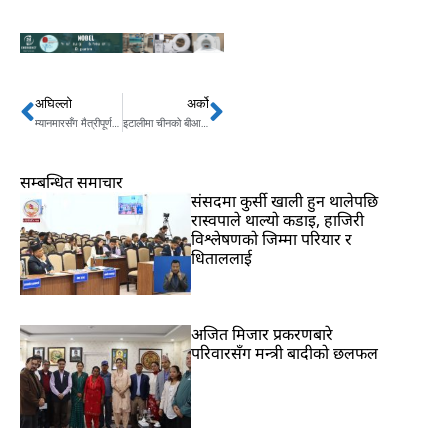
अघिल्लो
अर्को
Prev
Next
म्यानमारसँग मैत्रीपूर्ण फुटबल खेल्ने नेपाली टोलीको घोषणा
इटालीमा चीनको बीआरआई परियोजना असफल
सम्बन्धित समाचार
संसदमा कुर्सी खाली हुन थालेपछि
रास्वपाले थाल्यो कडाइ, हाजिरी
विश्लेषणको जिम्मा परियार र
धिताललाई
अजित मिजार प्रकरणबारे
परिवारसँग मन्त्री बादीको छलफल