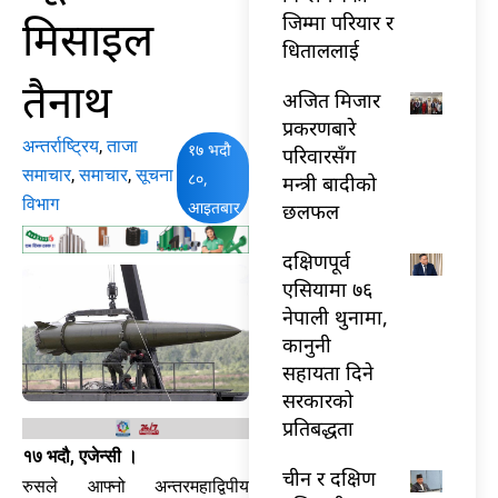
मिसाइल
जिम्मा परियार र
धिताललाई
तैनाथ
अजित मिजार
प्रकरणबारे
अन्तर्राष्ट्रिय
,
ताजा
१७ भदौ
परिवारसँग
समाचार
,
समाचार
,
सूचना
८०,
मन्त्री बादीको
विभाग
आइतबार
छलफल
दक्षिणपूर्व
एसियामा ७६
नेपाली थुनामा,
कानुनी
सहायता दिने
सरकारको
प्रतिबद्धता
१७ भदौ, एजेन्सी ।
चीन र दक्षिण
रुसले आफ्नो अन्तरमहाद्विपीय