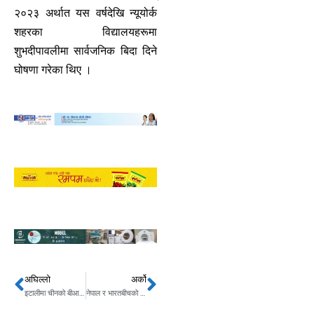
२०२३ अर्थात यस वर्षदेखि न्यूयोर्क
शहरका विद्यालयहरूमा
शुभदीपावलीमा सार्वजनिक बिदा दिने
घोषणा गरेका थिए ।
अघिल्लो
अर्को
Prev
Next
इटालीमा चीनको बीआरआई परियोजना असफल
नेपाल र भारतबीचको क्रिकेट हेर्न काठमाडौंका मेयर बालेन श्रीलंका जाँदै