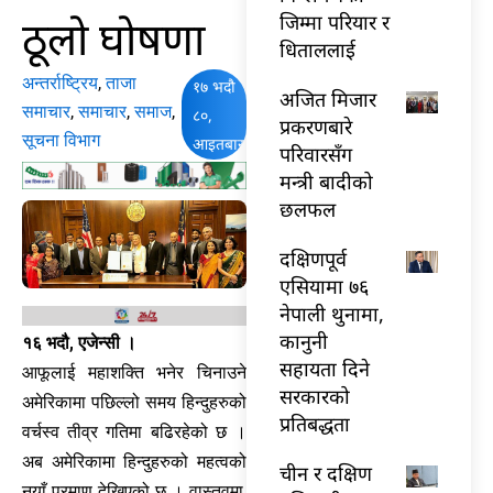
ठूलो घोषणा
जिम्मा परियार र
धिताललाई
अन्तर्राष्ट्रिय
,
ताजा
१७ भदौ
अजित मिजार
समाचार
,
समाचार
,
समाज
,
८०,
प्रकरणबारे
सूचना विभाग
आइतबार
परिवारसँग
मन्त्री बादीको
छलफल
दक्षिणपूर्व
एसियामा ७६
नेपाली थुनामा,
कानुनी
१६ भदौ, एजेन्सी ।
सहायता दिने
आफूलाई महाशक्ति भनेर चिनाउने
सरकारको
अमेरिकामा पछिल्लो समय हिन्दुहरुको
प्रतिबद्धता
वर्चस्व तीव्र गतिमा बढिरहेको छ ।
अब अमेरिकामा हिन्दुहरुको महत्वको
चीन र दक्षिण
नयाँ प्रमाण देखिएको छ । वास्तवमा,