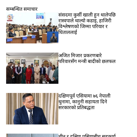
सम्बन्धित समाचार
संसदमा कुर्सी खाली हुन थालेपछि
रास्वपाले थाल्यो कडाइ, हाजिरी
विश्लेषणको जिम्मा परियार र
धिताललाई
अजित मिजार प्रकरणबारे
परिवारसँग मन्त्री बादीको छलफल
दक्षिणपूर्व एसियामा ७६ नेपाली
थुनामा, कानुनी सहायता दिने
सरकारको प्रतिबद्धता
चीन र दक्षिण एसियाबीच सहकार्य