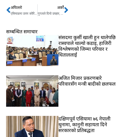
अघिल्लो
अर्को
Prev
Next
एसियाडमा उत्तर कोरियाले धमका मच्चायो
गुगलले दियो उपहार, भूकम्प आउनु अघि मोबाइल बज्ने
सम्बन्धित समाचार
संसदमा कुर्सी खाली हुन थालेपछि
रास्वपाले थाल्यो कडाइ, हाजिरी
विश्लेषणको जिम्मा परियार र
धिताललाई
अजित मिजार प्रकरणबारे
परिवारसँग मन्त्री बादीको छलफल
दक्षिणपूर्व एसियामा ७६ नेपाली
थुनामा, कानुनी सहायता दिने
सरकारको प्रतिबद्धता