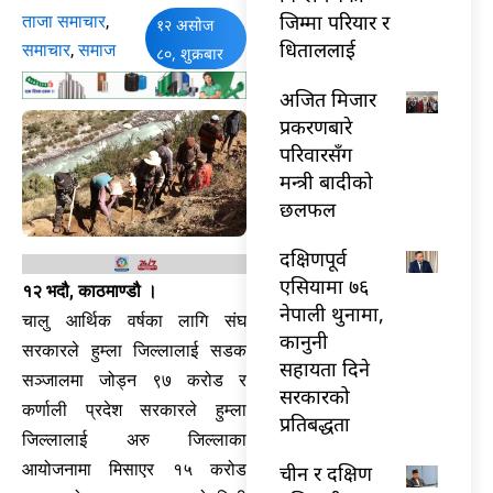
जिम्मा परियार र
ताजा समाचार
,
१२ असोज
धिताललाई
समाचार
,
समाज
८०, शुक्रबार
अजित मिजार
प्रकरणबारे
परिवारसँग
मन्त्री बादीको
छलफल
दक्षिणपूर्व
एसियामा ७६
१२ भदौ, काठमाण्डौ ।
नेपाली थुनामा,
चालु आर्थिक वर्षका लागि संघ
कानुनी
सरकारले हुम्ला जिल्लालाई सडक
सहायता दिने
सञ्जालमा जोड्न ९७ करोड र
सरकारको
कर्णाली प्रदेश सरकारले हुम्ला
प्रतिबद्धता
जिल्लालाई अरु जिल्लाका
आयोजनामा मिसाएर १५ करोड
चीन र दक्षिण