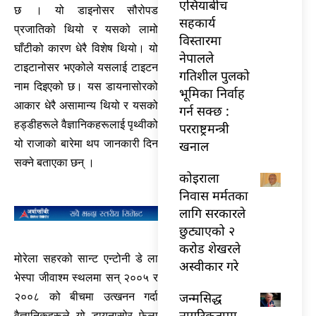
एसियाबीच
छ । यो डाइनोसर सौरोपड
सहकार्य
प्रजातिको थियो र यसको लामो
विस्तारमा
घाँटीको कारण धेरै विशेष थियो। यो
नेपालले
टाइटानोसर भएकोले यसलाई टाइटन
गतिशील पुलको
नाम दिइएको छ। यस डायनासोरको
भूमिका निर्वाह
आकार धेरै असामान्य थियो र यसको
गर्न सक्छ :
हड्डीहरूले वैज्ञानिकहरूलाई पृथ्वीको
परराष्ट्रमन्त्री
यो राजाको बारेमा थप जानकारी दिन
खनाल
सक्ने बताएका छन् ।
कोइराला
निवास मर्मतका
लागि सरकारले
छुट्याएको २
करोड शेखरले
मोरेला सहरको सान्ट एन्टोनी डे ला
अस्वीकार गरे
भेस्पा जीवाश्म स्थलमा सन् २००५ र
जन्मसिद्ध
२००८ को बीचमा उत्खनन गर्दा
नागरिकतामा
वैज्ञानिकहरूले यो डायनासोर फेला