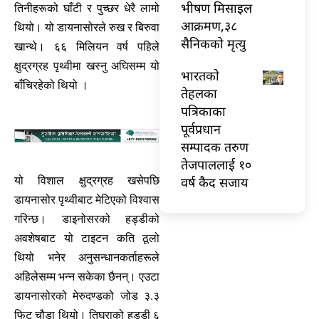
भीषण मिसाइल
तिनीहरूको घाँटी र पुच्छर धेरै लामो
आक्रमण,३८
थियो। यो डायनासोरले रुख र बिरुवा
सैनिकको मृत्यु
खान्थे। ६६ मिलियन वर्ष पहिले
क्षुद्रग्रह पृथ्वीमा खस्नु अघिसम्म यो
भारतकाे
बाँचिरहेको थियो ।
तेहलका
पत्रिकाका
पूर्वप्रधान
सम्पादक तरुण
तेजपाललाई १०
वर्ष कैद सजाय
यो विशाल क्षुद्रग्रह खसेपछि
डायनासोर पृथ्वीबाट मेटिएको विश्वास
गरिन्छ। डाइनोसरको हड्डीको
अवशेषबाट यो टाइटन कति ठूलो
थियो भनेर अनुसन्धानकर्ताहरूले
अहिलेसम्म भन्न सकेका छैनन्। एउटा
डायनासोरको मेरुदण्डको जोड ३.३
फिट चौडा थियो। तिघ्राको हड्डी ६