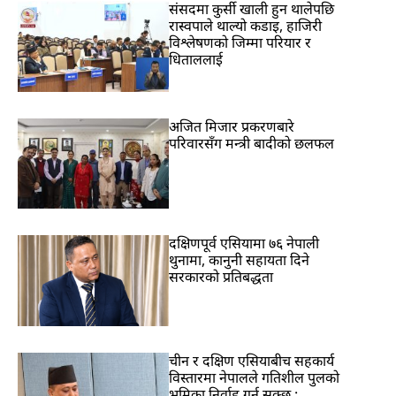
संसदमा कुर्सी खाली हुन थालेपछि
रास्वपाले थाल्यो कडाइ, हाजिरी
विश्लेषणको जिम्मा परियार र
धिताललाई
अजित मिजार प्रकरणबारे
परिवारसँग मन्त्री बादीको छलफल
दक्षिणपूर्व एसियामा ७६ नेपाली
थुनामा, कानुनी सहायता दिने
सरकारको प्रतिबद्धता
चीन र दक्षिण एसियाबीच सहकार्य
विस्तारमा नेपालले गतिशील पुलको
भूमिका निर्वाह गर्न सक्छ :