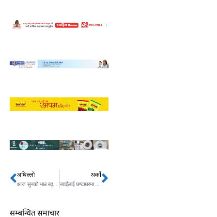
अघिल्लो
अर्को
Prev
Next
आज सुनको भाउ बढ्दा चाँदी स्थिर
ज्वाइँलाई घण्टाघरमा जागिर दिएपछि घेरिए हर्क साम्पाङ
सम्बन्धित समाचार