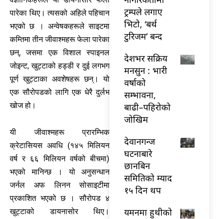
ट्रम्पले लगाए
पारेका थिए। त्यसको अहिले पहिचान
भिटो, ‘बर्थ
भएको छ । अन्वेषकहरूले साइटमा
टुरिजम’ बन्द
कम्तिमा तीन जीवाश्महरू फेला पारेका
छन्, जसमा एक विशाल स्पाइनल
देशभर सक्रिय
जोइन्ट, खुट्टाको हड्डी र दुई लगभग
मनसुन : भारी
पूर्ण खुट्टाका अवशेषहरू छन्। यो
वर्षाको
एक सौरोपडको लागि एक धेरै दुर्लभ
सम्भावना,
खोज हो।
बाढी–पहिरोको
जोखिम
यी जीवाश्महरू प्रारम्भिक
देवानगन्ज
क्रेटासियस अवधि (१४५ मिलियन
घटनाबारे
वर्ष र ६६ मिलियन वर्षको बीचमा)
छानबिन
भएको मानिन्छ । यो अनुसन्धान
समितिको म्याद
जर्नल अफ लिनन सोसाइटीमा
१५ दिन थप
प्रकाशित भएको छ । सौरोपड ४
यमनमा हुथीको
खुट्टाको डायनासोर थिए।