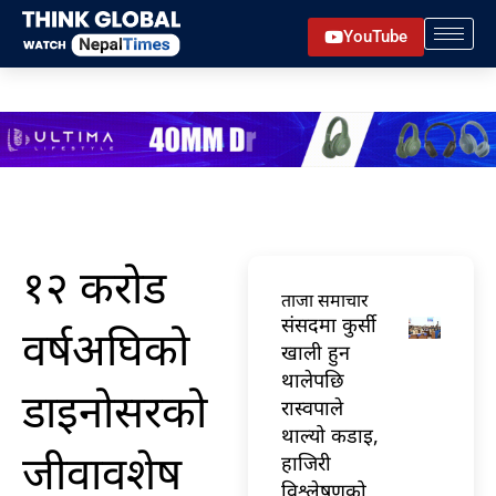
Skip
YouTube
to
content
१२ करोड
ताजा समाचार
संसदमा कुर्सी
वर्षअघिको
खाली हुन
थालेपछि
डाइनोसरको
रास्वपाले
थाल्यो कडाइ,
जीवावशेष
हाजिरी
विश्लेषणको