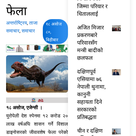
फेला
जिम्मा परियार र
धिताललाई
अन्तर्राष्ट्रिय
,
ताजा
१८ असोज
अजित मिजार
समाचार
,
समाचार
८०,
प्रकरणबारे
बिहीबार
परिवारसँग
मन्त्री बादीको
छलफल
दक्षिणपूर्व
एसियामा ७६
नेपाली थुनामा,
कानुनी
सहायता दिने
१८ असोज, एजेन्सी ।
सरकारको
युरोपेली देश स्पेनमा १२ करोड २०
प्रतिबद्धता
लाख वर्षअघि शासन गर्ने विशाल
चीन र दक्षिण
डाइनोसरको जीवावशेष फेला परेको