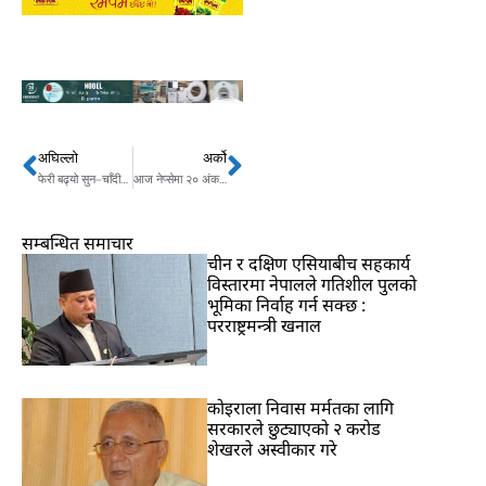
अघिल्लो
अर्को
Prev
Next
फेरी बढ्यो सुन–चाँदीको भाउ, कतिमा हुँदैछ किनबेच ?
आज नेप्सेमा २० अंकको पहिरो
सम्बन्धित समाचार
चीन र दक्षिण एसियाबीच सहकार्य
विस्तारमा नेपालले गतिशील पुलको
भूमिका निर्वाह गर्न सक्छ :
परराष्ट्रमन्त्री खनाल
कोइराला निवास मर्मतका लागि
सरकारले छुट्याएको २ करोड
शेखरले अस्वीकार गरे