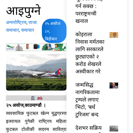
आइपुग्ने
गर्न सक्छ :
परराष्ट्रमन्त्री
खनाल
अन्तर्राष्ट्रिय
,
ताजा
२५ असोज
समाचार
,
समाचार
८०,
कोइराला
बिहीबार
निवास मर्मतका
लागि सरकारले
छुट्याएको २
करोड शेखरले
अस्वीकार गरे
जन्मसिद्ध
नागरिकतामा
ट्रम्पले लगाए
२५ असोज,काठमाण्डौ ।
भिटो, ‘बर्थ
व्यवसायिक फुटबल खेल्न युद्धग्रस्त
टुरिजम’ बन्द
इजरायल पुगेकी राष्ट्रिय महिला
देशभर सक्रिय
फुटबल टोलीकी सदस्य सावित्रा