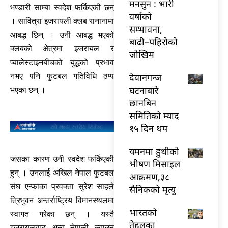
मनसुन : भारी
भण्डारी साम्बा स्वदेश फर्किएकी छन्
वर्षाको
। सावित्रा इजरायली क्लब रानानामा
सम्भावना,
आबद्ध छिन् । उनी आबद्ध भएको
बाढी–पहिरोको
क्लबको क्षेत्रमा इजरायल र
जोखिम
प्यालेस्टाइनबीचको युद्धको प्रभाव
देवानगन्ज
नभए पनि फुटबल गतिविधि ठप्प
घटनाबारे
भएका छन् ।
छानबिन
समितिको म्याद
१५ दिन थप
यमनमा हुथीको
जसका कारण उनी स्वदेश फर्किएकी
भीषण मिसाइल
हुन् । उनलाई अखिल नेपाल फुटबल
आक्रमण,३८
संघ एन्फाका प्रवक्ता सुरेश साहले
सैनिकको मृत्यु
त्रिभुवन अन्तर्राष्ट्रिय विमानस्थलमा
भारतकाे
स्वागत गरेका छन् । यस्तै
तेहलका
इजरायलबाट अन्य नेपाली ल्याउन