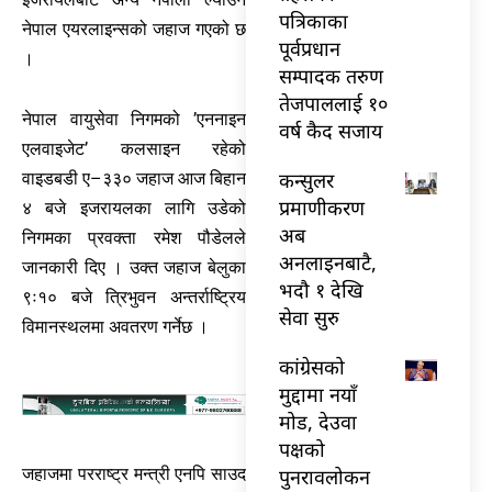
पत्रिकाका
नेपाल एयरलाइन्सको जहाज गएको छ
पूर्वप्रधान
।
सम्पादक तरुण
तेजपाललाई १०
नेपाल वायुसेवा निगमको ’एननाइन
वर्ष कैद सजाय
एलवाइजेट’ कलसाइन रहेको
कन्सुलर
वाइडबडी ए–३३० जहाज आज बिहान
प्रमाणीकरण
४ बजे इजरायलका लागि उडेको
अब
निगमका प्रवक्ता रमेश पौडेलले
अनलाइनबाटै,
जानकारी दिए । उक्त जहाज बेलुका
भदौ १ देखि
९ः१० बजे त्रिभुवन अन्तर्राष्ट्रिय
सेवा सुरु
विमानस्थलमा अवतरण गर्नेछ ।
कांग्रेसको
मुद्दामा नयाँ
मोड, देउवा
पक्षको
पुनरावलोकन
जहाजमा परराष्ट्र मन्त्री एनपि साउद