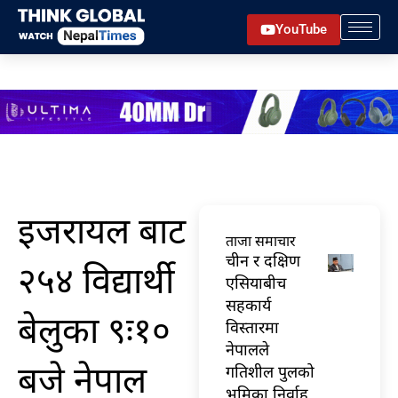
Skip
YouTube
to
content
इजरायल बाट
ताजा समाचार
चीन र दक्षिण
२५४ विद्यार्थी
एसियाबीच
सहकार्य
बेलुका ९ः१०
विस्तारमा
नेपालले
बजे नेपाल
गतिशील पुलको
भूमिका निर्वाह