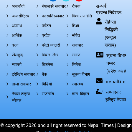
सम्पर्क
अन्तर्वार्ता
नेपालको समाचार
रोचक
प्रवन्ध निर्देशक:
अन्तर्राष्ट्रिय
पत्रपत्रिकाबाट
विश्व राजनीति
सैहैन्सा
अपराध
पर्यटन
शिक्षा
सिद्धिकी
आर्थिक
प्रदेश
संगीत
(अब्दुल
खताब)
कला
फोटो ग्यालरी
समाचार
खेलकुद
विचार–लेख
समाज
सुचना बिभाग दर्
नम्बर
ग्यालरी
बिजनेस
सिनेमा
(७२७-०७४-०
ट्रेन्डिंग समाचार
बैंक
सूचना विभाग
nepaltimes
ताजा समाचार
भिडियो
स्वास्थ्य
सम्पादक:
नेपाल टाइम्स
राजनीति
ज्ञान–विज्ञान
हरिहर नेपाल
स्पेशल
© copyright 2026 and all right reserved to Nepal Times | Design