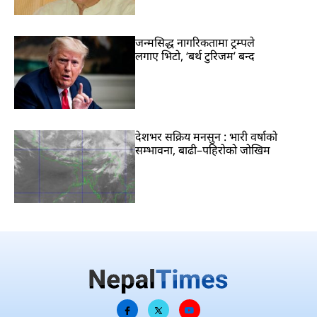
जन्मसिद्ध नागरिकतामा ट्रम्पले
लगाए भिटो, ‘बर्थ टुरिजम’ बन्द
देशभर सक्रिय मनसुन : भारी वर्षाको
सम्भावना, बाढी–पहिरोको जोखिम