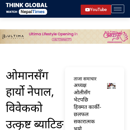
Skip
YouTube
to
content
ओमानसँग
ताजा समाचार
अध्यक्ष
हार्याे नेपाल,
ओलीसँग
भेटपछि
विवेकको
हिक्मत कार्की-
छलफल
उत्कृष्ट ब्याटिङ
सकारात्मक
भयो