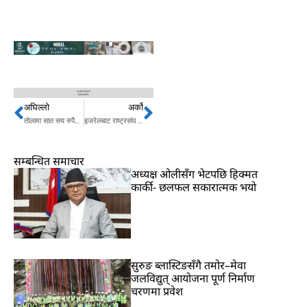
अघिल्लो
अर्को
Prev
Next
तोलामा सात सय रुपैयाँले बढ्यो सुन, कतिमा हुदैछ कारोबार ?
इजरेलबाट राष्ट्रसंघ पनि आजित, बालबालिकामाथि बुल्डोजर
सम्बन्धित समाचार
अध्यक्ष ओलीसँग भेटपछि हिक्मत
कार्की- छलफल सकारात्मक भयो
सुरुङ ब्लास्टिङसँगै तमोर–मेवा
जलविद्युत् आयोजना पूर्ण निर्माण
चरणमा प्रवेश