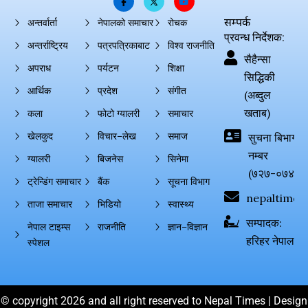
सम्पर्क
अन्तर्वार्ता
नेपालको समाचार
रोचक
प्रवन्ध निर्देशक:
अन्तर्राष्ट्रिय
पत्रपत्रिकाबाट
विश्व राजनीति
सैहैन्सा
अपराध
पर्यटन
शिक्षा
सिद्धिकी
आर्थिक
प्रदेश
संगीत
(अब्दुल
खताब)
कला
फोटो ग्यालरी
समाचार
खेलकुद
विचार–लेख
समाज
सुचना बिभाग दर्
नम्बर
ग्यालरी
बिजनेस
सिनेमा
(७२७-०७४-०
ट्रेन्डिंग समाचार
बैंक
सूचना विभाग
nepaltimes
ताजा समाचार
भिडियो
स्वास्थ्य
सम्पादक:
नेपाल टाइम्स
राजनीति
ज्ञान–विज्ञान
हरिहर नेपाल
स्पेशल
© copyright 2026 and all right reserved to Nepal Times | Design