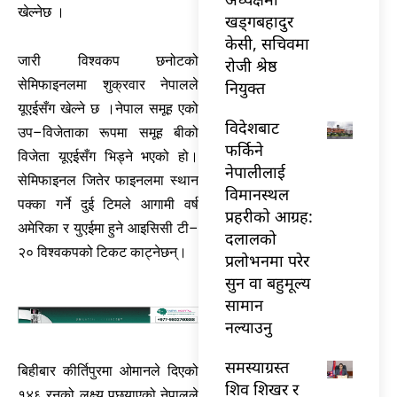
खेल्नेछ ।
खड्गबहादुर
केसी, सचिवमा
जारी विश्वकप छनोटको
रोजी श्रेष्ठ
सेमिफाइनलमा शुक्रवार नेपालले
नियुक्त
यूएईसँग खेल्ने छ ।नेपाल समूह एको
विदेशबाट
उप–विजेताका रूपमा समूह बीको
फर्किने
विजेता यूएईसँग भिड्ने भएको हो।
नेपालीलाई
सेमिफाइनल जितेर फाइनलमा स्थान
विमानस्थल
पक्का गर्ने दुई टिमले आगामी वर्ष
प्रहरीको आग्रह:
अमेरिका र युएईमा हुने आइसिसी टी–
दलालको
२० विश्वकपको टिकट काट्नेछन्।
प्रलोभनमा परेर
सुन वा बहुमूल्य
सामान
नल्याउनु
समस्याग्रस्त
बिहीबार कीर्तिपुरमा ओमानले दिएको
शिव शिखर र
१४६ रनको लक्ष्य पछ्याएको नेपालले