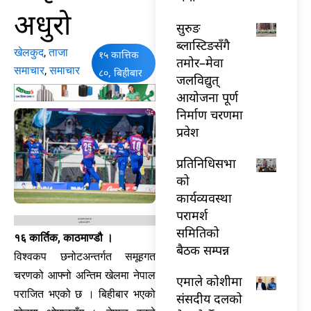
अधुरो
सुरुङ
ब्लास्टिङसँगै
खेलकुद
,
ताजा
१५ कात्तिक
तमोर–मेवा
समाचार
,
समाचार
८०, बिहीबार
जलविद्युत्
आयोजना पूर्ण
निर्माण चरणमा
प्रवेश
प्रतिनिधिसभा
को
कार्यव्यवस्था
परामर्श
समितिको
१६ कार्तिक, काठमाण्डौ ।
बैठक सम्पन्न
विश्वकप छनोटअन्तर्गत समूहगत
चरणको आफ्नो अन्तिम खेलमा नेपाल
एमाले कोशीमा
पराजित भएको छ । बिहीबार भएको
संसदीय दलको