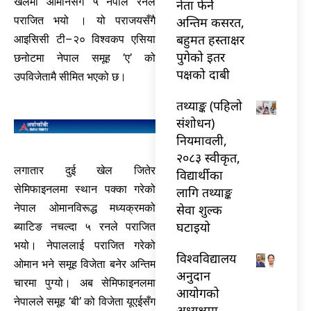
खेलमा ओमानसँग ५ नेपाल रनले
नेता फेर्ने
पराजित भयो । यो पराजयसँगै
अन्तिम कसरत,
बहुमत हस्ताक्षर
आइसिसी टी–२० विश्वकप एसिया
पुगेको इतर
छनोटमा नेपाल समूह ’ए’ को
पक्षको दाबी
उपविजेतामै सीमित भएको छ।
तथ्याङ्क (पहिलो
संशोधन)
नियमावली,
२०८३ स्वीकृत,
लगातार दुई खेल जितेर
विद्यार्थीका
सेमिफाइनलमा स्थान पक्का गरेको
लागि तथ्याङ्क
सेवा शुल्क
नेपाल ओमानविरूद्ध मध्यक्रमको
घटाइयो
ब्याटिङ नचल्दा ५ रनले पराजित
भयो। नेपाललाई पराजित गरेको
विश्वविद्यालय
ओमान भने समूह विजेता बनेर अन्तिम
अनुदान
चारमा पुग्यो। अब सेमिफाइनलमा
आयोगको
नेपालले समूह ’बी’ को विजेता यूएईसँग
अध्यक्षमा