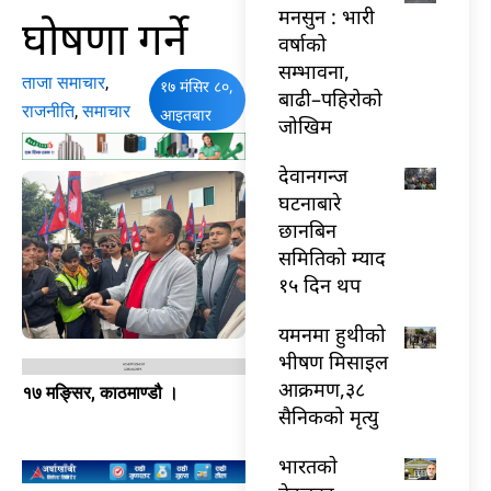
मनसुन : भारी
घोषणा गर्ने
वर्षाको
सम्भावना,
ताजा समाचार
,
१७ मंसिर ८०,
बाढी–पहिरोको
राजनीति
,
समाचार
आइतबार
जोखिम
देवानगन्ज
घटनाबारे
छानबिन
समितिको म्याद
१५ दिन थप
यमनमा हुथीको
भीषण मिसाइल
आक्रमण,३८
१७ मङ्सिर, काठमाण्डौ ।
सैनिकको मृत्यु
भारतकाे