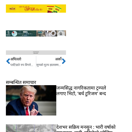
अघिल्लो
अर्को
Prev
Next
प्लटिङले रुप विगारेको काँठक्षेत्र ,कसले हर्यो काँठको हरियाली ? (फोटोफिचर)
सुनको मूल्य हालसम्मकै उच्च, प्रतितोला एक लाख २० हजार ८ सय
सम्बन्धित समाचार
जन्मसिद्ध नागरिकतामा ट्रम्पले
लगाए भिटो, ‘बर्थ टुरिजम’ बन्द
देशभर सक्रिय मनसुन : भारी वर्षाको