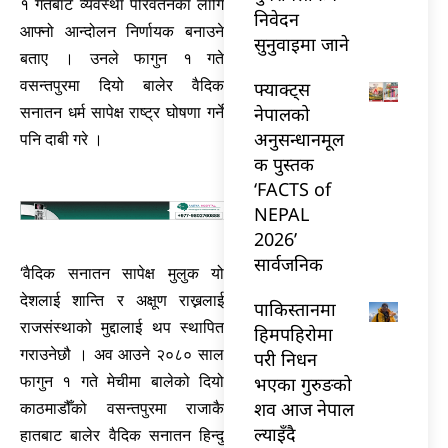
१ गतेबाट व्यवस्था परिवर्तनका लागि
निवेदन
आफ्नो आन्दोलन निर्णायक बनाउने
सुनुवाइमा जाने
बताए । उनले फागुन १ गते
वसन्तपुरमा दियो बालेर वैदिक
फ्याक्ट्स
नेपालको
सनातन धर्म सापेक्ष राष्ट्र घोषणा गर्ने
अनुसन्धानमूल
पनि दाबी गरे ।
क पुस्तक
‘FACTS of
NEPAL
2026’
सार्वजनिक
‘वैदिक सनातन सापेक्ष मुलुक यो
देशलाई शान्ति र अक्षूण राख्नलाई
पाकिस्तानमा
राजसंस्थाको मुद्दालाई थप स्थापित
हिमपहिरोमा
गराउनेछौ । अव आउने २०८० साल
परी निधन
भएका गुरुङको
फागुन १ गते मेचीमा बालेको दियो
शव आज नेपाल
काठमाडौँको वसन्तपुरमा राजाकै
ल्याइँदै
हातबाट बालेर वैदिक सनातन हिन्दु