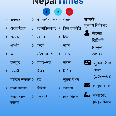
सम्पर्क
अन्तर्वार्ता
नेपालको समाचार
रोचक
प्रवन्ध निर्देशक:
अन्तर्राष्ट्रिय
पत्रपत्रिकाबाट
विश्व राजनीति
सैहैन्सा
अपराध
पर्यटन
शिक्षा
सिद्धिकी
आर्थिक
प्रदेश
संगीत
(अब्दुल
खताब)
कला
फोटो ग्यालरी
समाचार
खेलकुद
विचार–लेख
समाज
सुचना बिभाग दर्
नम्बर
ग्यालरी
बिजनेस
सिनेमा
(७२७-०७४-०
ट्रेन्डिंग समाचार
बैंक
सूचना विभाग
nepaltimes
ताजा समाचार
भिडियो
स्वास्थ्य
सम्पादक:
नेपाल टाइम्स
राजनीति
ज्ञान–विज्ञान
हरिहर नेपाल
स्पेशल