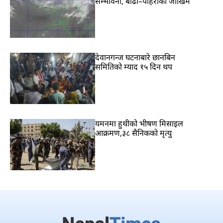
सम्भावना, बाढी–पहिरोको जोखिम
देवानगन्ज घटनाबारे छानबिन
समितिको म्याद १५ दिन थप
यमनमा हुथीको भीषण मिसाइल
आक्रमण,३८ सैनिकको मृत्यु