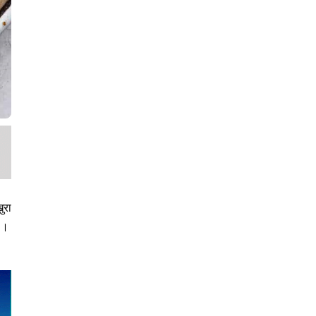
ुरा
 ।