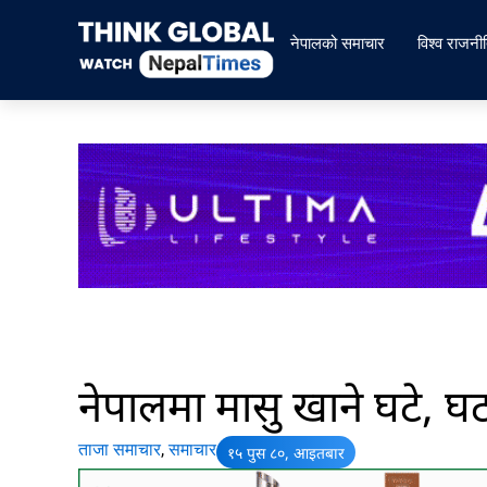
Skip
to
नेपालको समाचार
विश्व राजनी
content
नेपालमा मासु खाने घटे, घ
ताजा समाचार
,
समाचार
१५ पुस ८०, आइतबार