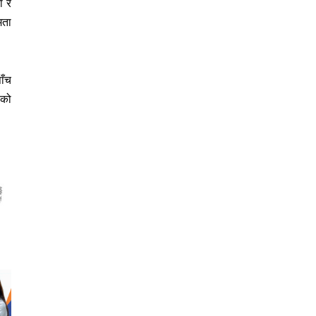
ा र
मता
ाँच
ेको