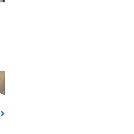
ो
Next
न