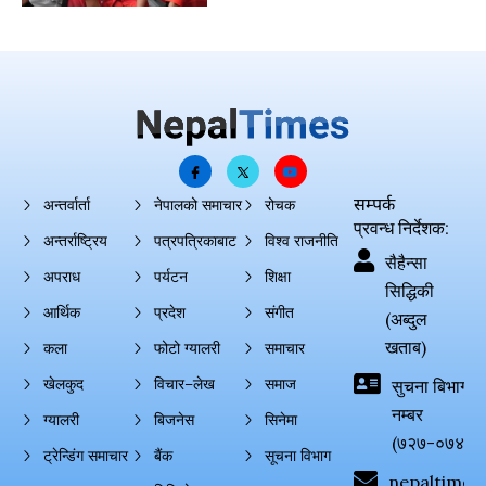
सम्पर्क
अन्तर्वार्ता
नेपालको समाचार
रोचक
प्रवन्ध निर्देशक:
अन्तर्राष्ट्रिय
पत्रपत्रिकाबाट
विश्व राजनीति
सैहैन्सा
अपराध
पर्यटन
शिक्षा
सिद्धिकी
आर्थिक
प्रदेश
संगीत
(अब्दुल
खताब)
कला
फोटो ग्यालरी
समाचार
खेलकुद
विचार–लेख
समाज
सुचना बिभाग दर्
नम्बर
ग्यालरी
बिजनेस
सिनेमा
(७२७-०७४-०
ट्रेन्डिंग समाचार
बैंक
सूचना विभाग
nepaltimes