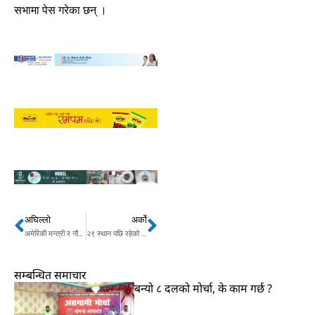
सभामा पेस गरेका छन् ।
अघिल्लो
अर्को
Prev
Next
अमेरिकी मन्त्री र नौसेनाध्यक्ष नेपालमा के गर्दैछन् ?
२९ स्थान पछि रहेको लेबनानसँग भिड्दै नेपाल
सम्बन्धित समाचार
बन्यो ८ दलको मोर्चा, के काम गर्छ ?