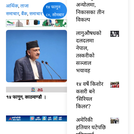
अन्योलमा,
आर्थिक
,
ताजा
१४ फागुन
निकासका तीन
समाचार
,
बैंक
,
समाचार
८०, सोमबार
विकल्प
लागुऔषधको
दलदलमा
नेपाल,
तस्करीको
सञ्जाल
भयावह
१४ वर्षे किशोर
कसरी बने
१४ फागुन, काठमाण्डौ ।
‘सिरियल
किलर’?
अमेरिकी
हतियार घटेपछि