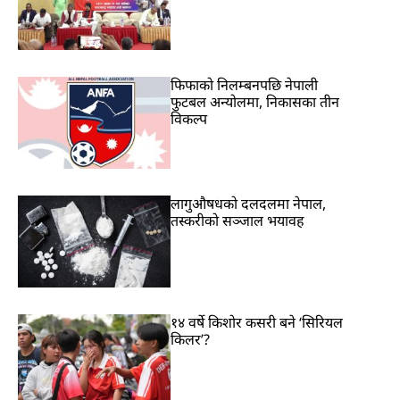
फिफाको निलम्बनपछि नेपाली
फुटबल अन्योलमा, निकासका तीन
विकल्प
लागुऔषधको दलदलमा नेपाल,
तस्करीको सञ्जाल भयावह
१४ वर्षे किशोर कसरी बने ‘सिरियल
किलर’?