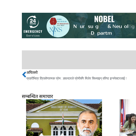
अघिल्लो
Prev
प्रहरीभित्र त्रिकोणात्मक प्रेम : हवल्दारले प्रेमीसँग मिलेर सिध्याइन् वरिष्ठ इन्स्पेक्टरलाई !
सम्बन्धित समाचार