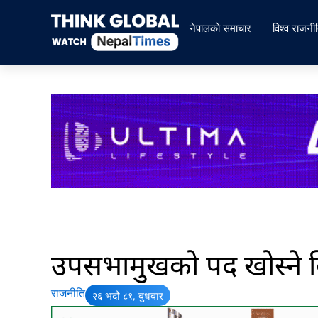
Skip
to
नेपालको समाचार
विश्व राजनी
content
उपसभामुखको पद खोस्ने वि
राजनीति
२६ भदौ ८१, बुधबार