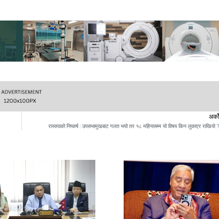
अर्क
रास्वपाको निष्कर्ष : उपसभामुखबाट गलत भयो तर १८ महिनासम्म यो विषय किन लुकाएर राखियो 