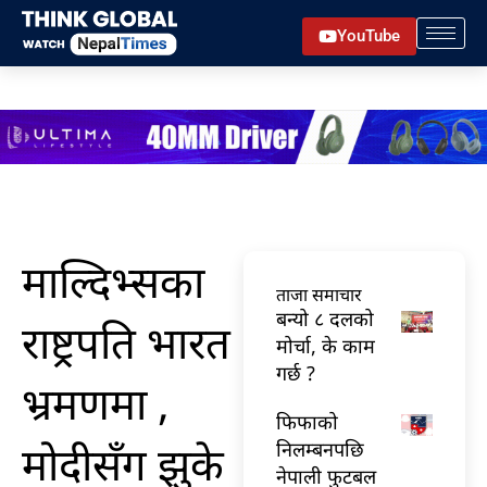
Skip
YouTube
to
content
माल्दिभ्सका
ताजा समाचार
बन्यो ८ दलको
राष्ट्रपति भारत
मोर्चा, के काम
गर्छ ?
भ्रमणमा ,
फिफाको
मोदीसँग झुके
निलम्बनपछि
नेपाली फुटबल