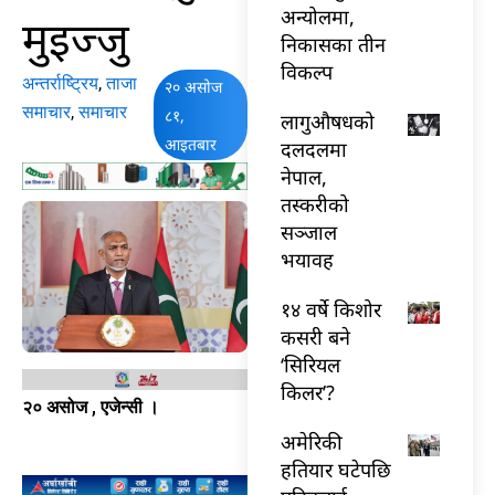
अन्योलमा,
मुइज्जु
निकासका तीन
विकल्प
अन्तर्राष्ट्रिय
,
ताजा
२० असोज
समाचार
,
समाचार
८१,
लागुऔषधको
आइतबार
दलदलमा
नेपाल,
तस्करीको
सञ्जाल
भयावह
१४ वर्षे किशोर
कसरी बने
‘सिरियल
किलर’?
२० असोज , एजेन्सी ।
अमेरिकी
हतियार घटेपछि