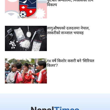
विकल्प
लागुऔषधको दलदलमा नेपाल,
तस्करीको सञ्जाल भयावह
१४ वर्षे किशोर कसरी बने ‘सिरियल
किलर’?