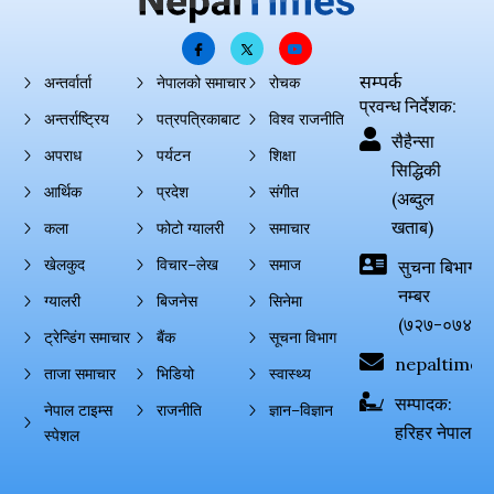
सम्पर्क
अन्तर्वार्ता
नेपालको समाचार
रोचक
प्रवन्ध निर्देशक:
अन्तर्राष्ट्रिय
पत्रपत्रिकाबाट
विश्व राजनीति
सैहैन्सा
अपराध
पर्यटन
शिक्षा
सिद्धिकी
आर्थिक
प्रदेश
संगीत
(अब्दुल
खताब)
कला
फोटो ग्यालरी
समाचार
खेलकुद
विचार–लेख
समाज
सुचना बिभाग दर्
नम्बर
ग्यालरी
बिजनेस
सिनेमा
(७२७-०७४-०
ट्रेन्डिंग समाचार
बैंक
सूचना विभाग
nepaltimes
ताजा समाचार
भिडियो
स्वास्थ्य
सम्पादक:
नेपाल टाइम्स
राजनीति
ज्ञान–विज्ञान
हरिहर नेपाल
स्पेशल