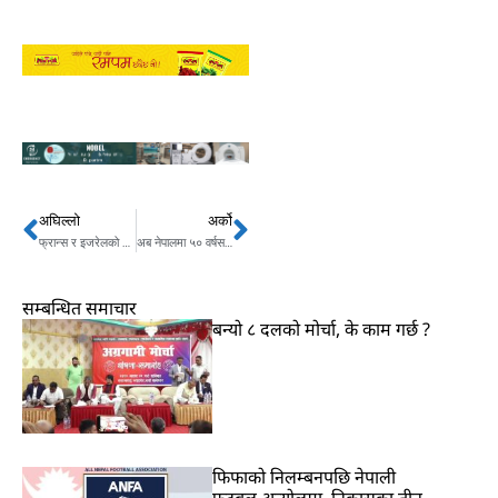
अघिल्लो
अर्को
Prev
Next
फ्रान्स र इजरेलको सम्बन्ध बिग्रियो, म्याक्रोनसँग नेतन्याहु भड्किए
अब नेपालमा ५० वर्षसम्म एयरहोस्टेज, विश्वकै बृद्ध एयर होस्टेजको हुन् ?
सम्बन्धित समाचार
बन्यो ८ दलको मोर्चा, के काम गर्छ ?
फिफाको निलम्बनपछि नेपाली
फुटबल अन्योलमा, निकासका तीन