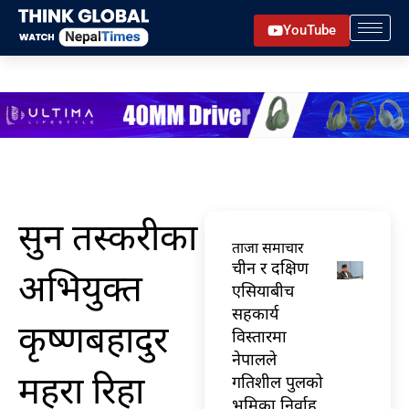
Skip
YouTube
to
content
सुन तस्करीका
ताजा समाचार
चीन र दक्षिण
अभियुक्त
एसियाबीच
सहकार्य
कृष्णबहादुर
विस्तारमा
नेपालले
महरा रिहा
गतिशील पुलको
भूमिका निर्वाह