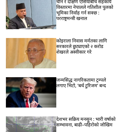
चीन र दक्षिण एसियाबीच सहकार्य
विस्तारमा नेपालले गतिशील पुलको
भूमिका निर्वाह गर्न सक्छ :
परराष्ट्रमन्त्री खनाल
कोइराला निवास मर्मतका लागि
सरकारले छुट्याएको २ करोड
शेखरले अस्वीकार गरे
जन्मसिद्ध नागरिकतामा ट्रम्पले
लगाए भिटो, ‘बर्थ टुरिजम’ बन्द
देशभर सक्रिय मनसुन : भारी वर्षाको
सम्भावना, बाढी–पहिरोको जोखिम