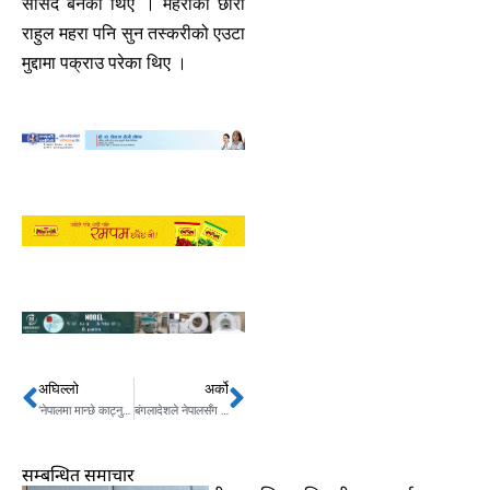
सांसद बनेका थिए । महराका छोरा
राहुल महरा पनि सुन तस्करीको एउटा
मुद्दामा पक्राउ परेका थिए ।
अघिल्लो
अर्को
Prev
Next
‘नेपालमा मान्छे काट्नु भन्दा रुख काट्नु अप्ठ्यारो‘
बंगलादेशले नेपालसँग थप २० मेगावाट बिजुली किन्ने
सम्बन्धित समाचार