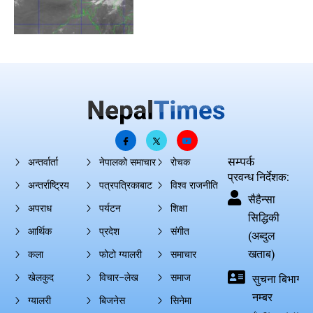
सम्पर्क
अन्तर्वार्ता
नेपालको समाचार
रोचक
प्रवन्ध निर्देशक:
अन्तर्राष्ट्रिय
पत्रपत्रिकाबाट
विश्व राजनीति
सैहैन्सा
अपराध
पर्यटन
शिक्षा
सिद्धिकी
आर्थिक
प्रदेश
संगीत
(अब्दुल
खताब)
कला
फोटो ग्यालरी
समाचार
खेलकुद
विचार–लेख
समाज
सुचना बिभाग दर्
नम्बर
ग्यालरी
बिजनेस
सिनेमा