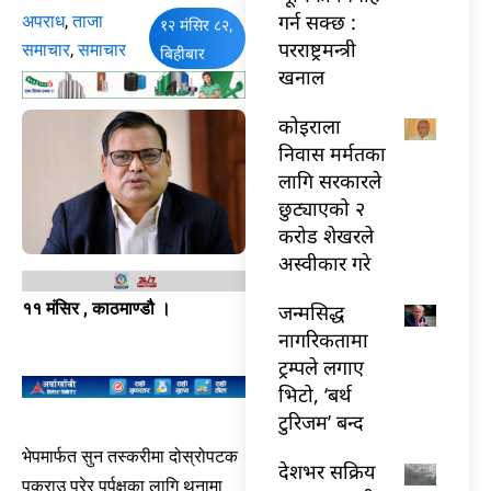
गर्न सक्छ :
अपराध
,
ताजा
१२ मंसिर ८२,
परराष्ट्रमन्त्री
समाचार
,
समाचार
बिहीबार
खनाल
कोइराला
निवास मर्मतका
लागि सरकारले
छुट्याएको २
करोड शेखरले
अस्वीकार गरे
११ मंसिर , काठमाण्डौ ।
जन्मसिद्ध
नागरिकतामा
ट्रम्पले लगाए
भिटो, ‘बर्थ
टुरिजम’ बन्द
भेपमार्फत सुन तस्करीमा दोस्रोपटक
देशभर सक्रिय
पक्राउ परेर पुर्पक्षका लागि थुनामा