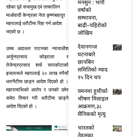
मनसुन : भारी
रहेका पूर्व सभामुख एवं तत्कालिन
वर्षाको
माओवादी केन्द्रका नेता कृष्णबहादुर
सम्भावना,
महरालाई धरौटीमा रिहा गर्न आदेश
बाढी–पहिरोको
भएको छ ।
जोखिम
देवानगन्ज
उच्च अदालत पाटनका न्यायाधीश
घटनाबारे
अर्जुनप्रसाद कोइराला र
छानबिन
तेजेन्द्रप्रसाद शर्मा सापकोटाको
समितिको म्याद
इजलासले महरालाई २० लाख रुपैयाँ
१५ दिन थप
धरानैटीमा छाड्न आदेश दिएको हो ।
महारामाथिको आरोप र उनको उमेर
यमनमा हुथीको
भीषण मिसाइल
समेत विचार गरी धरौटीमा छाड्ने
आक्रमण,३८
आदेश दिएको हो ।
सैनिकको मृत्यु
भारतकाे
तेहलका