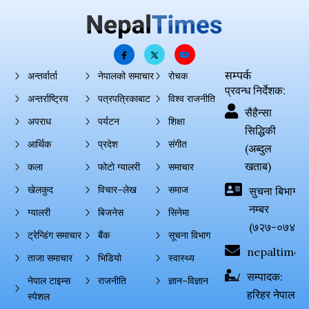
सम्पर्क
अन्तर्वार्ता
नेपालको समाचार
रोचक
प्रवन्ध निर्देशक:
अन्तर्राष्ट्रिय
पत्रपत्रिकाबाट
विश्व राजनीति
सैहैन्सा
अपराध
पर्यटन
शिक्षा
सिद्धिकी
आर्थिक
प्रदेश
संगीत
(अब्दुल
खताब)
कला
फोटो ग्यालरी
समाचार
खेलकुद
विचार–लेख
समाज
सुचना बिभाग दर्
नम्बर
ग्यालरी
बिजनेस
सिनेमा
(७२७-०७४-०
ट्रेन्डिंग समाचार
बैंक
सूचना विभाग
nepaltimes
ताजा समाचार
भिडियो
स्वास्थ्य
सम्पादक:
नेपाल टाइम्स
राजनीति
ज्ञान–विज्ञान
हरिहर नेपाल
स्पेशल