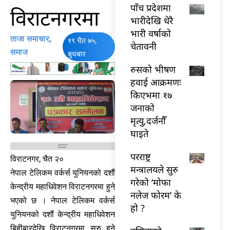
पाँच प्रदेशमा
विराटनगरमा
भारीदेखि धेरै
भारी वर्षाको
ताजा समाचार
,
१९ चैत ७५,
चेतावनी
समाज
बुधबार
रुसको भीषण
हवाई आक्रमणः
किएभमा १७
जनाको
मृत्यु,दर्जनौँ
घाइते
परराष्ट्र
विराटनगर, चैत २०
मन्त्रालयले सुरु
नेपाल टेलिकम वर्कर्स युनियनको दशौं
गरेको ‘मोफा
केन्द्रीय महाधिवेशन विराटनगरमा हुने
नलेज फोरम’ के
भएको छ । नेपाल टेलिकम वर्कर्स
हो ?
युनियनको दशौं केन्द्रीय महाधिवेशन
बिहीबारदेखि विराटनगरमा सुरु हुने