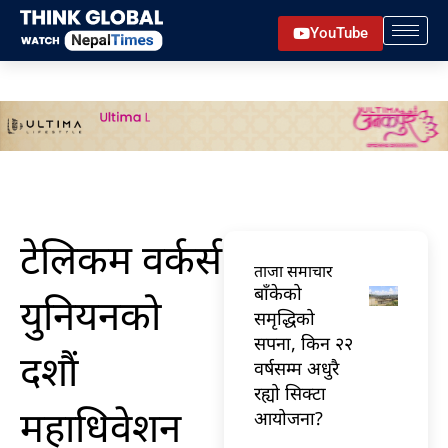
Skip
YouTube
to
content
टेलिकम वर्कर्स
ताजा समाचार
बाँकेको
युनियनको
समृद्धिको
सपना, किन २२
दशौं
वर्षसम्म अधुरै
रह्यो सिक्टा
महाधिवेशन
आयोजना?