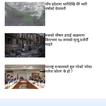
पाँच प्रदेशमा भारीदेखि धेरै भारी
वर्षाको चेतावनी
रुसको भीषण हवाई आक्रमणः
किएभमा १७ जनाको मृत्यु,दर्जनौँ
घाइते
परराष्ट्र मन्त्रालयले सुरु गरेको ‘मोफा
नलेज फोरम’ के हो ?