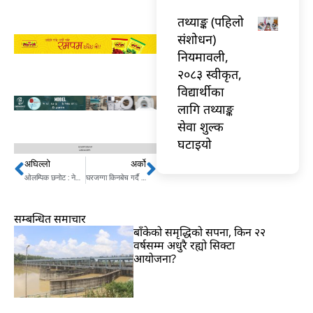
तथ्याङ्क (पहिलो
संशोधन)
नियमावली,
२०८३ स्वीकृत,
विद्यार्थीका
लागि तथ्याङ्क
सेवा शुल्क
घटाइयो
अघिल्लो
अर्को
Prev
Next
ओलम्पिक छनोट : नेपाल म्यानमारसँग पराजित
घरजग्गा किनबेच गर्दै हुनुहुन्छ ? विसं २०८१ मा सबैभन्दा बढी नाफा हुने !
सम्बन्धित समाचार
बाँकेको समृद्धिको सपना, किन २२
वर्षसम्म अधुरै रह्यो सिक्टा
आयोजना?