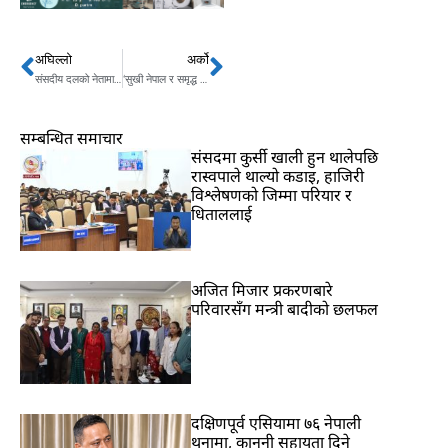
अघिल्लो
अर्को
Prev
Next
संसदीय दलको नेतामा देउवालाई चुनौती
‘सुखी नेपाल र समृद्ध नेपाल’को जिम्मेवारी युद्धस्तरमा
सम्बन्धित समाचार
संसदमा कुर्सी खाली हुन थालेपछि
रास्वपाले थाल्यो कडाइ, हाजिरी
विश्लेषणको जिम्मा परियार र
धिताललाई
अजित मिजार प्रकरणबारे
परिवारसँग मन्त्री बादीको छलफल
दक्षिणपूर्व एसियामा ७६ नेपाली
थुनामा, कानुनी सहायता दिने