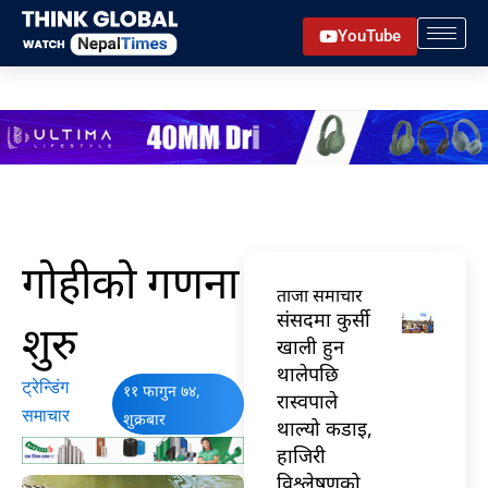
Skip
YouTube
to
content
गोहीको गणना
ताजा समाचार
संसदमा कुर्सी
शुरु
खाली हुन
थालेपछि
ट्रेन्डिंग
११ फागुन ७४,
रास्वपाले
समाचार
शुक्रबार
थाल्यो कडाइ,
हाजिरी
विश्लेषणको