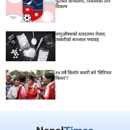
फुटबल अन्योलमा, निकासका तीन
विकल्प
लागुऔषधको दलदलमा नेपाल,
तस्करीको सञ्जाल भयावह
१४ वर्षे किशोर कसरी बने ‘सिरियल
किलर’?