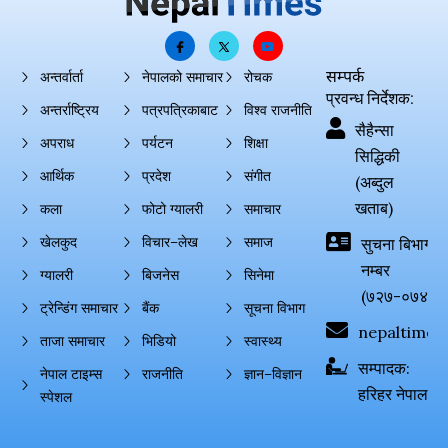
सम्पर्क
अन्तर्वार्ता
नेपालको समाचार
रोचक
प्रवन्ध निर्देशक:
अन्तर्राष्ट्रिय
पत्रपत्रिकाबाट
विश्व राजनीति
सैहैन्सा
अपराध
पर्यटन
शिक्षा
सिद्धिकी
आर्थिक
प्रदेश
संगीत
(अब्दुल
खताब)
कला
फोटो ग्यालरी
समाचार
खेलकुद
विचार–लेख
समाज
सुचना बिभाग दर्
नम्बर
ग्यालरी
बिजनेस
सिनेमा
(७२७-०७४-०
ट्रेन्डिंग समाचार
बैंक
सूचना विभाग
nepaltimes
ताजा समाचार
भिडियो
स्वास्थ्य
सम्पादक:
नेपाल टाइम्स
राजनीति
ज्ञान–विज्ञान
हरिहर नेपाल
स्पेशल