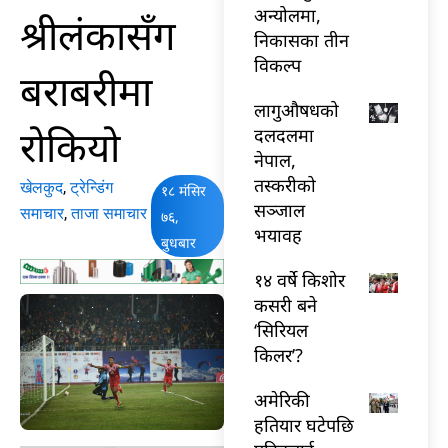
अन्योलमा,
श्रीलंकासँग
निकासका तीन
विकल्प
बराबरीमा
लागुऔषधको
रोकियो
दलदलमा
नेपाल,
तस्करीको
खेलकुद
,
ट्रेन्डिंग
१८ मंसिर
सञ्जाल
समाचार
,
ताजा समाचार
७६,
भयावह
बुधबार
१४ वर्षे किशोर
कसरी बने
‘सिरियल
किलर’?
अमेरिकी
हतियार घटेपछि