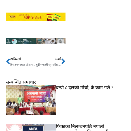
अघिल्लो
अर्को
Prev
Next
विराटनगरबाट सीआरभीका असई घुसहित पक्राउ
बुढीगण्डकी प्रभावित क्षेत्रमा सरकारले तोकेको मुआब्जा कम भएको भन्दै विरोध
सम्बन्धित समाचार
बन्यो ८ दलको मोर्चा, के काम गर्छ ?
फिफाको निलम्बनपछि नेपाली