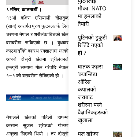
पुटिनलाई
मौका, NATO
८ मंसिर, काठमाडौं ।
मा हमलाको
१३औं दक्षिण एसियाली खेलकुद
तैयारी
(साग) अन्तर्गत पुरुष फुटबलतर्फ लिग
चरणमा नेपाल र श्रीलंकाबिचको खेल
पुटिनको ढुकुटी
बराबरीमा सकिएको छ । बुधबार
रित्तिँदै गएको
काठमाडौँको दशरथ रंगशालामा भएको
हो ?
आफ्नो दोस्रो खेलमा श्रीलंकाले
घातक फङ्गस
इन्ज्युरी समयमा गोल गरेपछि नेपाल
‘क्यान्डिडा
१–१ को बराबरीमा रोकिएको हो ।
औरिस’
कपालको
जराबाट
शरीरमा पस्ने
वैज्ञानिकहरूको
नेपालले खेलको पहिलो हाफमा
खुलासा
कप्तान सुजल श्रेष्ठको गोलमा
मल खोज्न
अग्रता लिएको थियो । तर दोस्रो