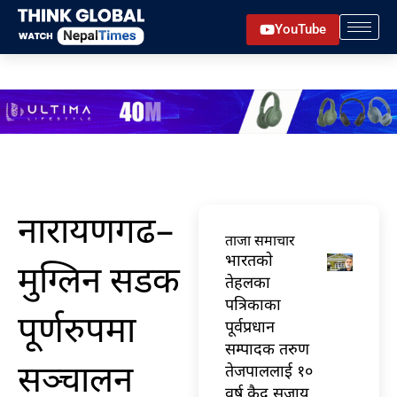
Skip
YouTube
to
content
नारायणगढ–
ताजा समाचार
भारतकाे
मुग्लिन सडक
तेहलका
पत्रिकाका
पूर्णरुपमा
पूर्वप्रधान
सम्पादक तरुण
सञ्चालन
तेजपाललाई १०
वर्ष कैद सजाय