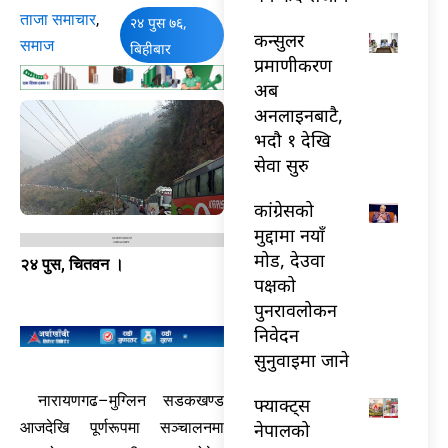
ताजा समाचार
,
२४ पुस ७६,
कन्सुलर
समाज
बिहीबार
प्रमाणीकरण
अब
अनलाइनबाटै,
भदौ १ देखि
सेवा सुरु
कांग्रेसको
मुद्दामा नयाँ
मोड, देउवा
२४ पुस, चितवन ।
पक्षको
पुनरावलोकन
निवेदन
सुनुवाइमा जाने
नारायणगढ–मुग्लिन सडकखण्ड
फ्याक्ट्स
नेपालको
आजदेखि पूर्णरूपमा सञ्चालनमा