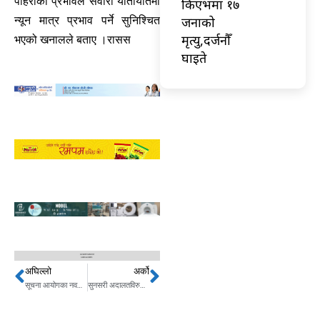
पहिरोको प्रभावले सवारी यातायातमा
किएभमा १७
जनाको
न्यून मात्र प्रभाव पर्ने सुनिश्चित
मृत्यु,दर्जनौँ
भएको खनालले बताए ।रासस
घाइते
अघिल्लो
अर्को
Prev
Next
सूचना आयोगका नवनियुक्त प्रमुख आयुक्त र आयुक्तद्वारा शपथ
सुनसरी अदालतविरुद्ध सिद्धबाबा पुगे उच्च अदालत