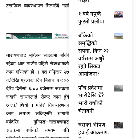
ट्राफिक व्यवस्थापन मिलाउँदै गछौँ
१ वर्ष नपुग्दै
।’
फुट्यो प्रलोपा
बाँकेको
समृद्धिको
सपना, किन २२
नारायणघाट मुग्लिन सडकमा बाँकी
वर्षसम्म अधुरै
रहेका आठ ठाउँमा पहिरो रोकथामको
रह्यो सिक्टा
काम गरिएको हो । गत मङ्सिर २७
आयोजना?
गतेदेखि प्रत्येक दिन बिहान ११ः००
पाँच प्रदेशमा
देखि दिउँसो ३ः०० बजेसम्म सडकमा
भारीदेखि धेरै
सवारी साधनलाई रोकेर काम हुँदै
भारी वर्षाको
आएको थियो । पहिरो नियन्त्रणका
चेतावनी
काम लगभग सकिएसँगै आगामी
वर्षदेखि मुग्लिङ–नारायणघाट
रुसको भीषण
सडकमा वर्षात्को समयमा पनि
हवाई आक्रमणः