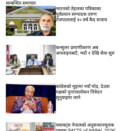
सम्बन्धित समाचार
भारतकाे तेहलका पत्रिकाका
पूर्वप्रधान सम्पादक तरुण
तेजपाललाई १० वर्ष कैद सजाय
कन्सुलर प्रमाणीकरण अब
अनलाइनबाटै, भदौ १ देखि सेवा सुरु
कांग्रेसको मुद्दामा नयाँ मोड, देउवा
पक्षको पुनरावलोकन निवेदन
सुनुवाइमा जाने
फ्याक्ट्स नेपालको अनुसन्धानमूलक
पुस्तक ‘FACTS of NEPAL 2026’