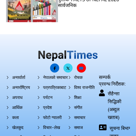
सार्वजनिक
सम्पर्क
अन्तर्वार्ता
नेपालको समाचार
रोचक
प्रवन्ध निर्देशक:
अन्तर्राष्ट्रिय
पत्रपत्रिकाबाट
विश्व राजनीति
सैहैन्सा
अपराध
पर्यटन
शिक्षा
सिद्धिकी
आर्थिक
प्रदेश
संगीत
(अब्दुल
खताब)
कला
फोटो ग्यालरी
समाचार
खेलकुद
विचार–लेख
समाज
सुचना बिभाग दर्