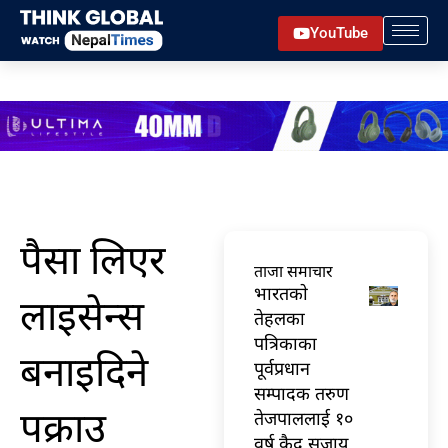
Skip
YouTube
to
content
पैसा लिएर
ताजा समाचार
भारतकाे
लाइसेन्स
तेहलका
पत्रिकाका
बनाइदिने
पूर्वप्रधान
सम्पादक तरुण
पक्राउ
तेजपाललाई १०
वर्ष कैद सजाय