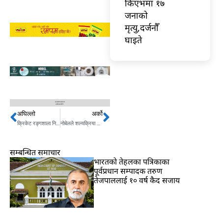
किएभमा १७
जनाको
मृत्यु,दर्जनौँ
घाइते
अघिल्लो
अर्को
Prev
Next
क्रिकेट रङ्गशाला निर्माण गर्न महायज्ञ लगाइने, ५० करोड सङ्कलन गर्ने लक्ष्य
नोबेलले शल्यक्रिया मार्फत फेरिदियो ५ बर्षे बालिकाको अनुहार
सम्बन्धित समाचार
भारतकाे तेहलका पत्रिकाका
पूर्वप्रधान सम्पादक तरुण
तेजपाललाई १० वर्ष कैद सजाय