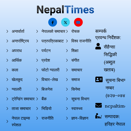
सम्पर्क
अन्तर्वार्ता
नेपालको समाचार
रोचक
प्रवन्ध निर्देशक:
अन्तर्राष्ट्रिय
पत्रपत्रिकाबाट
विश्व राजनीति
सैहैन्सा
अपराध
पर्यटन
शिक्षा
सिद्धिकी
आर्थिक
प्रदेश
संगीत
(अब्दुल
खताब)
कला
फोटो ग्यालरी
समाचार
खेलकुद
विचार–लेख
समाज
सुचना बिभाग दर्
नम्बर
ग्यालरी
बिजनेस
सिनेमा
(७२७-०७४-०
ट्रेन्डिंग समाचार
बैंक
सूचना विभाग
nepaltimes
ताजा समाचार
भिडियो
स्वास्थ्य
सम्पादक:
नेपाल टाइम्स
राजनीति
ज्ञान–विज्ञान
हरिहर नेपाल
स्पेशल