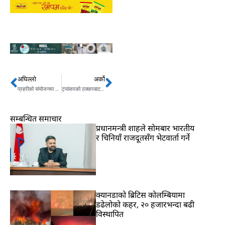
अघिल्लो
अर्को
Prev
Next
प्रहरीको संयोजनमा विराटनगरका विद्यार्थीले पाए न्यानो कपडा
ट्यांकरको ठक्करबाट एकको मृत्यु
सम्बन्धित समाचार
प्रधानमन्त्री शाहले सोमबार भारतीय
र चिनियाँ राजदूतसँग भेटवार्ता गर्ने
क्यानडाको ब्रिटिस कोलम्बियामा
डढेलोको कहर, २० हजारभन्दा बढी
विस्थापित