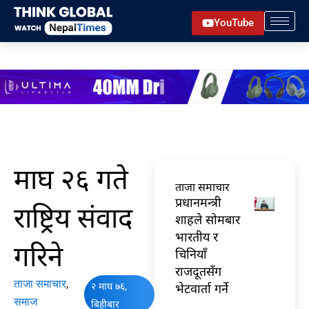
Skip
YouTube
to
content
माघ २६ गते
ताजा समाचार
प्रधानमन्त्री
राष्ट्रिय संवाद
शाहले सोमबार
भारतीय र
गरिने
चिनियाँ
राजदूतसँग
ताजा समाचार
,
२ माघ ७६,
भेटवार्ता गर्ने
समाज
बिहीबार