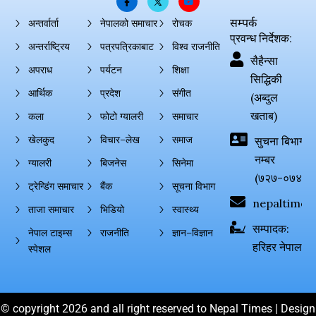
सम्पर्क
अन्तर्वार्ता
नेपालको समाचार
रोचक
प्रवन्ध निर्देशक:
अन्तर्राष्ट्रिय
पत्रपत्रिकाबाट
विश्व राजनीति
सैहैन्सा
अपराध
पर्यटन
शिक्षा
सिद्धिकी
आर्थिक
प्रदेश
संगीत
(अब्दुल
खताब)
कला
फोटो ग्यालरी
समाचार
खेलकुद
विचार–लेख
समाज
सुचना बिभाग दर्
नम्बर
ग्यालरी
बिजनेस
सिनेमा
(७२७-०७४-०
ट्रेन्डिंग समाचार
बैंक
सूचना विभाग
nepaltimes
ताजा समाचार
भिडियो
स्वास्थ्य
सम्पादक:
नेपाल टाइम्स
राजनीति
ज्ञान–विज्ञान
हरिहर नेपाल
स्पेशल
© copyright 2026 and all right reserved to Nepal Times | Design