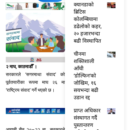
क्यानडाको
ब्रिटिस
कोलम्बियामा
डढेलोको कहर,
२० हजारभन्दा
बढी विस्थापित
चीनमा
शक्तिशाली
२ माघ, काठमाडौँ ।
आँधी
सरकारले ‘सगरमाथा संवाद’ को
‘डोल्फिन’को
जोखिम, १६
पूर्वतयारीका रूपमा माघ २६ मा
सयभन्दा बढी
‘राष्ट्रिय संवाद’ गर्ने भएको छ ।
उडान रद्द
प्राप्त अधिकार
संस्थागत गर्दै
पुस्तान्तरण
आगामी चैत २०–२२ मा सरकारले