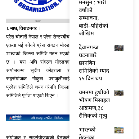
मनसुन : भारी
वर्षाको
सम्भावना,
बाढी–पहिरोको
८ माघ, विराटनगर ।
जोखिम
प्रेस चौतारी नेपाल र प्रेस सेन्टरबीच
एकता भई बनेको प्रेस संगठन मोरङ
देवानगन्ज
शाखाको जिल्ला समिति गठन भएको
घटनाबारे
छानबिन
छ । यस अघि संगठन मोरङका
समितिको म्याद
संयोजकमा सुदीप कोइराला र
१५ दिन थप
सहसंयोजक गोकुल पराजुलीलाई
प्रदेश समितिले चयन गरेपनि जिल्ला
यमनमा हुथीको
समितिले पूर्णता पाएको थिएन ।
भीषण मिसाइल
आक्रमण,३८
सैनिकको मृत्यु
भारतकाे
तेहलका
संयोजक र सहसंयोजकको बैठकले