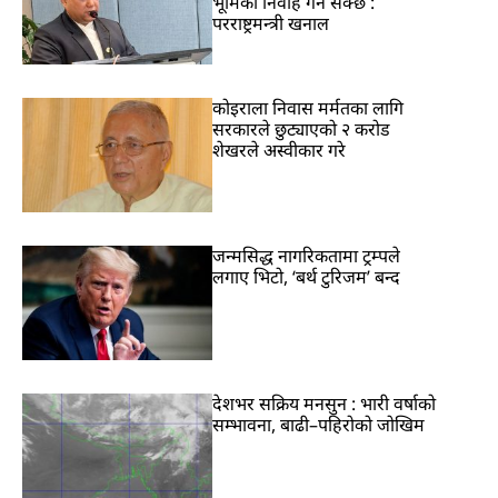
भूमिका निर्वाह गर्न सक्छ :
परराष्ट्रमन्त्री खनाल
कोइराला निवास मर्मतका लागि
सरकारले छुट्याएको २ करोड
शेखरले अस्वीकार गरे
जन्मसिद्ध नागरिकतामा ट्रम्पले
लगाए भिटो, ‘बर्थ टुरिजम’ बन्द
देशभर सक्रिय मनसुन : भारी वर्षाको
सम्भावना, बाढी–पहिरोको जोखिम