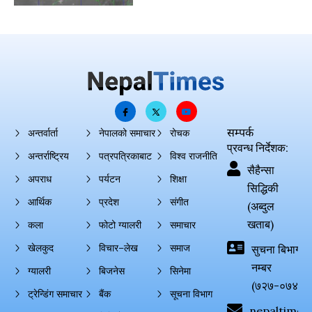
सम्पर्क
अन्तर्वार्ता
नेपालको समाचार
रोचक
प्रवन्ध निर्देशक:
अन्तर्राष्ट्रिय
पत्रपत्रिकाबाट
विश्व राजनीति
सैहैन्सा
अपराध
पर्यटन
शिक्षा
सिद्धिकी
आर्थिक
प्रदेश
संगीत
(अब्दुल
खताब)
कला
फोटो ग्यालरी
समाचार
खेलकुद
विचार–लेख
समाज
सुचना बिभाग दर्
नम्बर
ग्यालरी
बिजनेस
सिनेमा
(७२७-०७४-०
ट्रेन्डिंग समाचार
बैंक
सूचना विभाग
nepaltimes