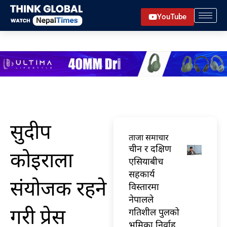
Skip
YouTube
to
content
सुदीप
ताजा समाचार
चीन र दक्षिण
कोइराला
एसियाबीच
सहकार्य
संयोजक रहने
विस्तारमा
नेपालले
गरी प्रेस
गतिशील पुलको
भूमिका निर्वाह