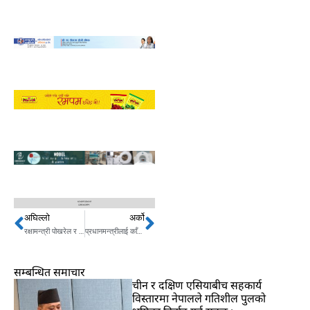
अघिल्लो
अर्को
Prev
Next
रक्षामन्त्री पोखरेल र बेल्जियमकी राजकुमारी अस्त्रिदबीच भेटवार्ता
प्रधानमन्त्रीलाई काँग्रेस सभापतिको दुखेसो – म त बर्वाद भएँ नि यार !
सम्बन्धित समाचार
चीन र दक्षिण एसियाबीच सहकार्य
विस्तारमा नेपालले गतिशील पुलको