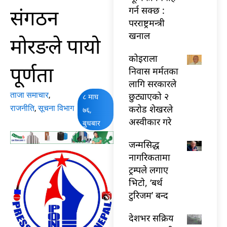
संगठन
गर्न सक्छ :
परराष्ट्रमन्त्री
खनाल
मोरङले पायो
कोइराला
पूर्णता
निवास मर्मतका
लागि सरकारले
ताजा समाचार
,
छुट्याएको २
८ माघ
करोड शेखरले
राजनीति
,
सूचना विभाग
७६,
अस्वीकार गरे
बुधबार
जन्मसिद्ध
नागरिकतामा
ट्रम्पले लगाए
भिटो, ‘बर्थ
टुरिजम’ बन्द
देशभर सक्रिय