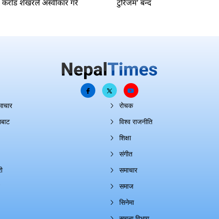
२ करोड शेखरले अस्वीकार गरे
टुरिजम’ बन्द
माचार
रोचक
ाबाट
विश्व राजनीति
शिक्षा
संगीत
ी
समाचार
समाज
सिनेमा
सूचना विभाग