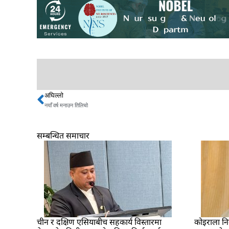
अघिल्लो
Prev
नयाँ वर्ष मनाउन तिलिचो
सम्बन्धित समाचार
चीन र दक्षिण एसियाबीच सहकार्य विस्तारमा
कोइराला नि