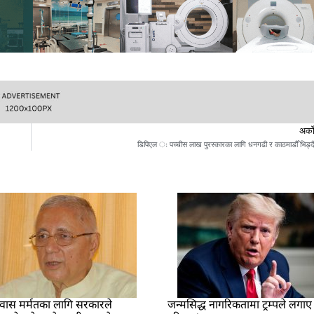
अर्क
डिपिएल ः पच्चीस लाख पुरस्कारका लागि धनगढी र काठमाडौँ भिड्द
वास मर्मतका लागि सरकारले
जन्मसिद्ध नागरिकतामा ट्रम्पले लगाए भ