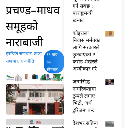
प्रचण्ड–माधव
गर्न सक्छ :
परराष्ट्रमन्त्री
खनाल
समूहको
कोइराला
नाराबाजी
निवास मर्मतका
लागि सरकारले
ट्रेन्डिंग समाचार
,
ताजा
छुट्याएको २
१९ माघ
करोड शेखरले
समाचार
,
राजनीति
७७,
अस्वीकार गरे
सोमबार
जन्मसिद्ध
नागरिकतामा
ट्रम्पले लगाए
भिटो, ‘बर्थ
टुरिजम’ बन्द
देशभर सक्रिय