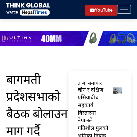
Skip
YouTube
to
content
बागमती
ताजा समाचार
चीन र दक्षिण
प्रदेशसभाको
एसियाबीच
सहकार्य
बैठक बोलाउन
विस्तारमा
नेपालले
माग गर्दै
गतिशील पुलको
भूमिका निर्वाह