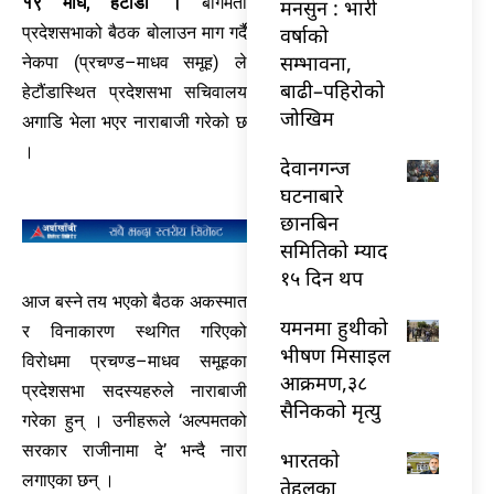
१९ माघ, हेटौंडा ।
बागमती
मनसुन : भारी
वर्षाको
प्रदेशसभाको बैठक बोलाउन माग गर्दै
सम्भावना,
नेकपा (प्रचण्ड–माधव समूह) ले
बाढी–पहिरोको
हेटौंडास्थित प्रदेशसभा सचिवालय
जोखिम
अगाडि भेला भएर नाराबाजी गरेको छ
।
देवानगन्ज
घटनाबारे
छानबिन
समितिको म्याद
१५ दिन थप
आज बस्ने तय भएको बैठक अकस्मात
यमनमा हुथीको
र विनाकारण स्थगित गरिएको
भीषण मिसाइल
विरोधमा प्रचण्ड–माधव समूहका
आक्रमण,३८
प्रदेशसभा सदस्यहरुले नाराबाजी
सैनिकको मृत्यु
गरेका हुन् । उनीहरूले ‘अल्पमतको
सरकार राजीनामा दे’ भन्दै नारा
भारतकाे
लगाएका छन् ।
तेहलका