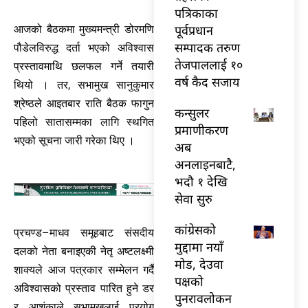
पत्रिकाका
पूर्वप्रधान
आजको बैठकमा मुख्यमन्त्री डोरमणि
सम्पादक तरुण
पौडेलविरुद्ध दर्ता भएको अविश्वास
तेजपाललाई १०
प्रस्तावमाथि छलफल गर्ने तयारी
वर्ष कैद सजाय
थियो । तर, सभामुख सानुकुमार
श्रेष्ठले आइतबार राति बैठक फागुन
कन्सुलर
पहिलो सातासम्मका लागि स्थगित
प्रमाणीकरण
भएको सूचना जारी गरेका थिए ।
अब
अनलाइनबाटै,
भदौ १ देखि
सेवा सुरु
कांग्रेसको
प्रचण्ड–माधव समूहबाट संसदीय
मुद्दामा नयाँ
दलको नेता बनाइएकी नेतृ अष्टलक्ष्मी
मोड, देउवा
शाक्यले आज पत्रकार सम्मेलन गर्दै
पक्षको
अविश्वासको प्रस्ताव पारित हुने डर
पुनरावलोकन
र आशंकाले सभामुखलाई प्रयोग