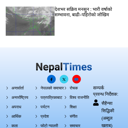
देशभर सक्रिय मनसुन : भारी वर्षाको
सम्भावना, बाढी–पहिरोको जोखिम
सम्पर्क
अन्तर्वार्ता
नेपालको समाचार
रोचक
प्रवन्ध निर्देशक:
अन्तर्राष्ट्रिय
पत्रपत्रिकाबाट
विश्व राजनीति
सैहैन्सा
अपराध
पर्यटन
शिक्षा
सिद्धिकी
आर्थिक
प्रदेश
संगीत
(अब्दुल
खताब)
कला
फोटो ग्यालरी
समाचार