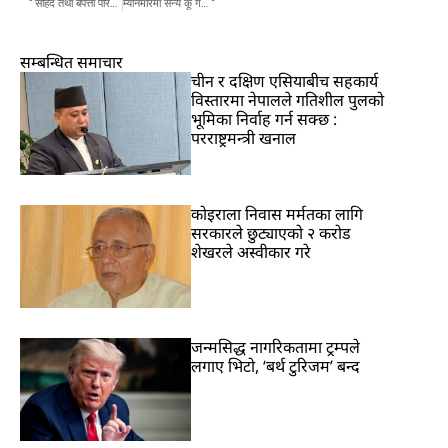
सहिद तथा बेपत्ता परिवारलाई रुपा गाउँपालिकाको सम्मान र बिमा
म्यानमारमा सैन्य कू गरी एक वर्षे संकटकाल, नेपाली कांग्रेसले गर्याे निन्दा
सम्बन्धित समाचार
चीन र दक्षिण एसियाबीच सहकार्य
विस्तारमा नेपालले गतिशील पुलको
भूमिका निर्वाह गर्न सक्छ :
परराष्ट्रमन्त्री खनाल
कोइराला निवास मर्मतका लागि
सरकारले छुट्याएको २ करोड
शेखरले अस्वीकार गरे
जन्मसिद्ध नागरिकतामा ट्रम्पले
लगाए भिटो, ‘बर्थ टुरिजम’ बन्द