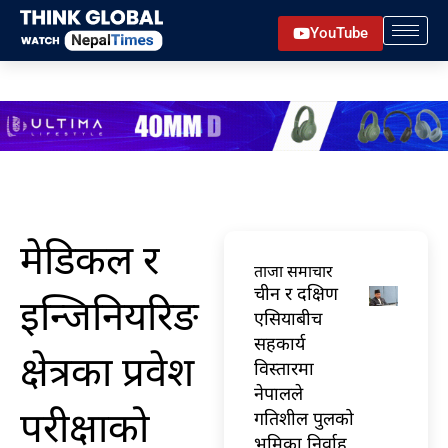
Skip
YouTube
to
content
मेडिकल र
ताजा समाचार
चीन र दक्षिण
इन्जिनियरिङ
एसियाबीच
सहकार्य
क्षेत्रका प्रवेश
विस्तारमा
नेपालले
परीक्षाको
गतिशील पुलको
भूमिका निर्वाह