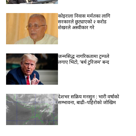
कोइराला निवास मर्मतका लागि
सरकारले छुट्याएको २ करोड
शेखरले अस्वीकार गरे
जन्मसिद्ध नागरिकतामा ट्रम्पले
लगाए भिटो, ‘बर्थ टुरिजम’ बन्द
देशभर सक्रिय मनसुन : भारी वर्षाको
सम्भावना, बाढी–पहिरोको जोखिम