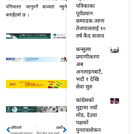
पत्रिकाका
पनिभारत जानुपर्ने बाध्यता नहुने
पूर्वप्रधान
बतार्ईएको छ ।
सम्पादक तरुण
तेजपाललाई १०
वर्ष कैद सजाय
कन्सुलर
प्रमाणीकरण
अब
अनलाइनबाटै,
भदौ १ देखि
सेवा सुरु
कांग्रेसको
मुद्दामा नयाँ
मोड, देउवा
पक्षको
अघिल्लो
अर्को
Prev
Next
पुनरावलोकन
राज्यमन्त्री मानन्धरलाई विश्व कीर्तिमानीको प्रमाणपत्र
किन खिर खान मान्दैनन् चेपाङ बालबालिका ?