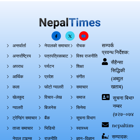
सम्पर्क
अन्तर्वार्ता
नेपालको समाचार
रोचक
प्रवन्ध निर्देशक:
अन्तर्राष्ट्रिय
पत्रपत्रिकाबाट
विश्व राजनीति
सैहैन्सा
अपराध
पर्यटन
शिक्षा
सिद्धिकी
आर्थिक
प्रदेश
संगीत
(अब्दुल
खताब)
कला
फोटो ग्यालरी
समाचार
खेलकुद
विचार–लेख
समाज
सुचना बिभाग दर्
नम्बर
ग्यालरी
बिजनेस
सिनेमा
(७२७-०७४-०
ट्रेन्डिंग समाचार
बैंक
सूचना विभाग
nepaltimes
ताजा समाचार
भिडियो
स्वास्थ्य
सम्पादक:
नेपाल टाइम्स
राजनीति
ज्ञान–विज्ञान