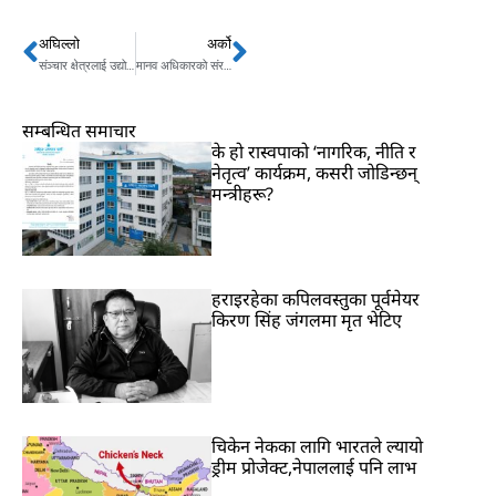
अघिल्लो
अर्को
Prev
Next
संञ्चार क्षेत्रलाई उद्योग सरह मान्यता दिलाउन पहल गरिदिन मिडिया एलाइन्सको आग्रह
मानव अधिकारको संरक्षणमा लागिरहन्छु : नवनियुक्त अध्यक्ष मगर
सम्बन्धित समाचार
के हो रास्वपाको ‘नागरिक, नीति र
नेतृत्व’ कार्यक्रम, कसरी जोडिन्छन्
मन्त्रीहरू?
हराइरहेका कपिलवस्तुका पूर्वमेयर
किरण सिंह जंगलमा मृत भेटिए
चिकेन नेकका लागि भारतले ल्यायो
ड्रीम प्रोजेक्ट,नेपाललाई पनि लाभ