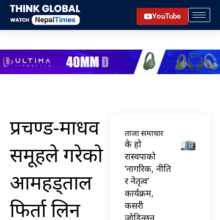
Skip
YouTube
to
content
प्रचण्ड-माधव
ताजा समाचार
के हो
समूहले गरेको
रास्वपाको
‘नागरिक, नीति
आमहड्ताल
र नेतृत्व’
कार्यक्रम,
फिर्ता लिन
कसरी
जोडिन्छन्