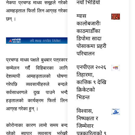
नयाँ भिडियो
नेकपा प्रचण्ड माधव समूहले गरेको
आमहड्ताल फिर्ता लिन आग्रह गरेका
ग्यास
छन् ।
कालोबजारीः
काठमाडौँका
डिपोमा सादा
पोसाकमा प्रहरी
परिचालन
प्रचण्ड माधव पक्षले बुधबार पत्रकार
एनपीएल २०२६
सम्मेलन गर्दै विहिबारका लागि
तिहारमा,
देशव्यापी आमहड्तालको घोषणा
कात्तिक ९ देखि
गरेपछि व्यवसायीहरुले बन्दले
क्रिकेटको
सर्वसाधरणले दुख पाउने भन्दै
भिडन्त
हड्तालको कार्यक्रम फिर्ता लिन
आग्रह गरेका हुन् ।
विश्वास,
निष्पक्षता र
जिम्मेवार
कोरोनाका कारण लामो समय बन्द
पत्रकारिताको ९
रहेको ब्यापार व्यवसाय भर्रखरै