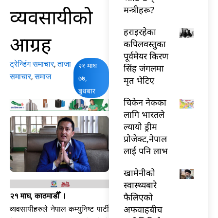
व्यवसायीको
मन्त्रीहरू?
हराइरहेका
आग्रह
कपिलवस्तुका
पूर्वमेयर किरण
ट्रेन्डिंग समाचार
,
ताजा
२१ माघ
सिंह जंगलमा
समाचार
,
समाज
७७,
मृत भेटिए
बुधबार
चिकेन नेकका
लागि भारतले
ल्यायो ड्रीम
प्रोजेक्ट,नेपाल
लाई पनि लाभ
खामेनीको
स्वास्थ्यबारे
फैलिएको
२१ माघ, काठमाडौँ ।
अफवाहबीच
व्यवसायीहरुले नेपाल कम्युनिष्ट पार्टी