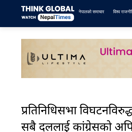
Skip
to
नेपालको समाचार
विश्व राजनी
content
प्रतिनिधिसभा विघटनविरु
सबै दललाई कांग्रेसको अप