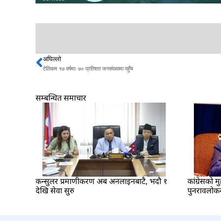
अघिल्लो
Prev
टेलिकम १७ वर्षमाः ७० प्रतिशत जनसंख्यामा पहुँच
सम्बन्धित समाचार
कन्सुलर प्रमाणीकरण अब अनलाइनबाटै, भदौ १
कांग्रेसको म
देखि सेवा सुरु
पुनरावलोकन