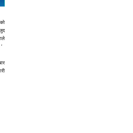
ाको
जुद
ाले
।’
बार
ारी