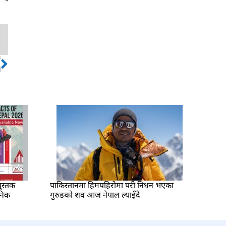
ो
Next
े
ुस्तक
पाकिस्तानमा हिमपहिरोमा परी निधन भएका
निक
गुरुङको शव आज नेपाल ल्याइँदै