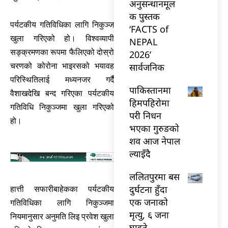
अनुसन्धानमूल
क पुस्तक
पर्यटकीय गतिविधिका लागि निकुञ्‍ज
‘FACTS of
खुला गरिएको हो। विश्वव्यापी
NEPAL
सङ्‍क्रमणका रूपमा फैलिएको दोस्रो
2026’
सार्वजनिक
चरणको कोरोना भाइरसको भयावह
परिस्थितिलाई मध्यनजर गर्दै
पाकिस्तानमा
वैशाखदेखि बन्द गरिएका पर्यटकीय
हिमपहिरोमा
गतिविधि निकुञ्‍जमा खुला गरिएको
परी निधन
हो।
भएका गुरुङको
शव आज नेपाल
ल्याइँदै
ललितपुरमा बस
दुर्घटना हुँदा
हात्ती सफारीबाहेकका पर्यटकीय
एक जनाको
गतिविधिका लागि निकुञ्‍जमा
मृत्यु, ६ जना
नियमानुसार अनुमति लिइ प्रवेश खुला
घाइते