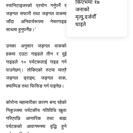
किएभमा १७
स्यानिटाइजरको प्रयोग गर्नुपर्ने र
जनाको
जङ्‍गल सफारी तथा जङ्‍गल वाकमा
मृत्यु,दर्जनौँ
जाँदा अनिवार्यरूपमा नेचरगाइड
घाइते
साथमा हुनुपर्नेछ।’
उनका अनुसार जङ्‍गल वाकको
हकमा एउटा गाइडले तीन र दुई
गाइडले १० पर्यटकलाई गाइड गर्न
पाउनेछन्। तोकिएको रुटमा मात्रै
जङ्‍गल ड्राइभ, जङ्‍गल वाक,
क्याम्पिङ तथा फिसिङ गर्न पाइनेछ।
कोरोना महामारीका कारण बन्द रहेको
निकुञ्‍जमा पर्यटकीय गतिविधि खुला
गरिएपछि आन्तरिक तथा बाह्य
पर्यटकको आवागमनमा वृद्धि हुने