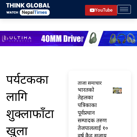
Skip
YouTube
to
content
पर्यटकका
ताजा समाचार
भारतकाे
लागि
तेहलका
पत्रिकाका
शुक्लाफाँटा
पूर्वप्रधान
सम्पादक तरुण
खुला
तेजपाललाई १०
वर्ष कैद सजाय