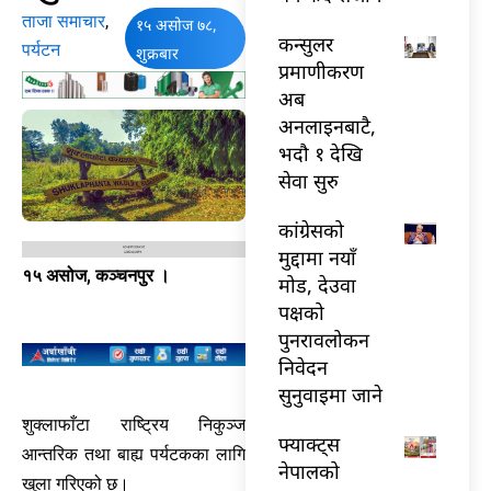
ताजा समाचार
,
१५ असोज ७८,
कन्सुलर
पर्यटन
शुक्रबार
प्रमाणीकरण
अब
अनलाइनबाटै,
भदौ १ देखि
सेवा सुरु
कांग्रेसको
मुद्दामा नयाँ
१५ असोज, कञ्चनपुर ।
मोड, देउवा
पक्षको
पुनरावलोकन
निवेदन
सुनुवाइमा जाने
शुक्लाफाँटा राष्ट्रिय निकुञ्‍ज
फ्याक्ट्स
आन्तरिक तथा बाह्य पर्यटकका लागि
नेपालको
खुला गरिएको छ।