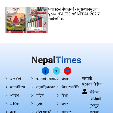
फ्याक्ट्स नेपालको अनुसन्धानमूलक
पुस्तक ‘FACTS of NEPAL 2026’
सार्वजनिक
सम्पर्क
अन्तर्वार्ता
नेपालको समाचार
रोचक
प्रवन्ध निर्देशक:
अन्तर्राष्ट्रिय
पत्रपत्रिकाबाट
विश्व राजनीति
सैहैन्सा
अपराध
पर्यटन
शिक्षा
सिद्धिकी
आर्थिक
प्रदेश
संगीत
(अब्दुल
खताब)
कला
फोटो ग्यालरी
समाचार