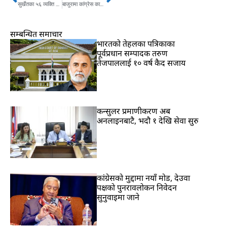
Prev
Next
सुर्खेतका ५६ व्यक्ति बेपत्ता, परिवारलाई परिचयपत्र दिइने
बाजुरामा कांग्रेस कार्यकर्ताले एम्बुलेन्स तोडफोड गरे
सम्बन्धित समाचार
भारतकाे तेहलका पत्रिकाका
पूर्वप्रधान सम्पादक तरुण
तेजपाललाई १० वर्ष कैद सजाय
कन्सुलर प्रमाणीकरण अब
अनलाइनबाटै, भदौ १ देखि सेवा सुरु
कांग्रेसको मुद्दामा नयाँ मोड, देउवा
पक्षको पुनरावलोकन निवेदन
सुनुवाइमा जाने