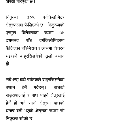
अपेक्षा गरिएको छ।
निकुञ्‍ज ३०५ वर्गकिलोमिटर
क्षेत्रफलमा फैलिएको छ। निकुञ्‍जको
प्रमुख विशेषताका रूपमा ५४
दशमलव पाँच वर्गकिलोमिटरमा
फैलिएको घाँसेमैदान र त्यसमा विचरन
भइरहने बाह्रसिङ्‍गेको ठूलो बथान
हो।
सबैभन्दा बढी पर्यटकले बाह्रसिङ्‍गेको
बथान हेर्ने गर्दछन्। बाघको
सङ्ख्यालाई र बाघ पाइने क्षेत्रलाई
हेर्ने हो भने सानो क्षेत्रमा बाघको
घनत्व बढी भएको क्षेत्रका रूपमा सो
निकुञ्‍ज रहेको छ।