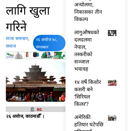
अन्योलमा,
लागि खुला
निकासका तीन
विकल्प
गरिने
लागुऔषधको
ताजा समाचार
,
दलदलमा
२६ असोज ७८,
समाज
नेपाल,
मंगलबार
तस्करीको
सञ्जाल
भयावह
१४ वर्षे किशोर
कसरी बने
‘सिरियल
किलर’?
अमेरिकी
२६ असाेज, काठमाडौँ ।
हतियार घटेपछि