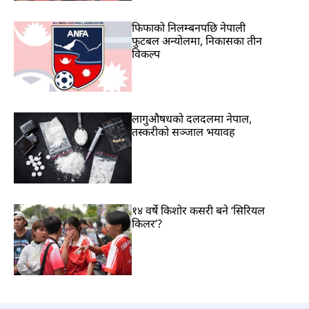
फिफाको निलम्बनपछि नेपाली
फुटबल अन्योलमा, निकासका तीन
विकल्प
लागुऔषधको दलदलमा नेपाल,
तस्करीको सञ्जाल भयावह
१४ वर्षे किशोर कसरी बने ‘सिरियल
किलर’?