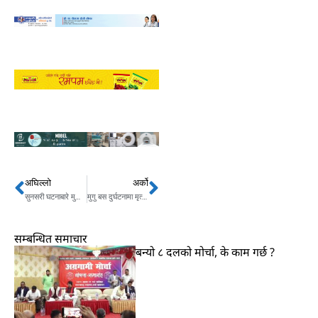
अघिल्लो
अर्को
Prev
Next
सुनसरी घटनाबारे मुस्लिम आयोगको चासो
मुगु बस दुर्घटनामा मृत्यु हुनेको संख्या २८ पुग्यो (अपडेट)
सम्बन्धित समाचार
बन्यो ८ दलको मोर्चा, के काम गर्छ ?