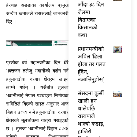
जाँदा ३८ दिन
हेरचाह अड्डाका कार्यालय प्रमुख
जेलमा
सन्दीप खनालले राससलाई जानकारी
बिताएका
दिए ।
किसानको
कथा
प्रधानमन्त्रीको
अपिल ‘ढिला
प्रत्येक वर्ष महानवमीका दिन धेरै
होला तर गलत
हुँदैन,
भक्तजन तलेजु भवानीको दर्शन गर्न
नआत्तिनुहोस्’
हनुमानढोका दरबार क्षेत्रमा लाइन
लाग्ने गर्छन् । यसैबीच तुलजा
संसदमा कुर्सी
भवानीलाई नेपाल पञ्चाङ्ग निर्णायक
खाली हुन
समितिले दिएको साइत अनुसार आज
थालेपछि
बिहान ७ः११ बजे हनुमानढोका दरबार
रास्वपाले
क्षेत्रको मूलचोकमा यात्रा गराइएको
थाल्यो कडाइ,
छ । तुलजा भवानीलाई बिहान ८ः४४
हाजिरी
बजेको साइतमा स्थिरासनमा