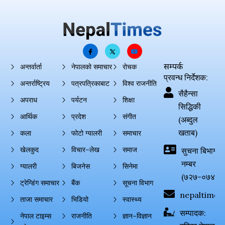
सम्पर्क
अन्तर्वार्ता
नेपालको समाचार
रोचक
प्रवन्ध निर्देशक:
अन्तर्राष्ट्रिय
पत्रपत्रिकाबाट
विश्व राजनीति
सैहैन्सा
अपराध
पर्यटन
शिक्षा
सिद्धिकी
आर्थिक
प्रदेश
संगीत
(अब्दुल
खताब)
कला
फोटो ग्यालरी
समाचार
खेलकुद
विचार–लेख
समाज
सुचना बिभाग दर्
नम्बर
ग्यालरी
बिजनेस
सिनेमा
(७२७-०७४-०
ट्रेन्डिंग समाचार
बैंक
सूचना विभाग
nepaltimes
ताजा समाचार
भिडियो
स्वास्थ्य
सम्पादक:
नेपाल टाइम्स
राजनीति
ज्ञान–विज्ञान