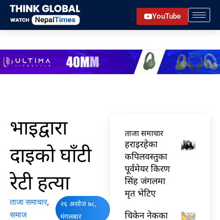
Skip
YouTube
to
content
भाइद्वारा
ताजा समाचार
हराइरहेका
दाइको घाँटी
कपिलवस्तुका
पूर्वमेयर किरण
रेटी हत्या
सिंह जंगलमा
मृत भेटिए
ताजा समाचार
,
२६ असोज ७८,
चिकेन नेकका
समाज
मंगलबार