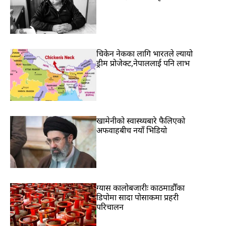
चिकेन नेकका लागि भारतले ल्यायो
ड्रीम प्रोजेक्ट,नेपाललाई पनि लाभ
खामेनीको स्वास्थ्यबारे फैलिएको
अफवाहबीच नयाँ भिडियो
ग्यास कालोबजारीः काठमाडौँका
डिपोमा सादा पोसाकमा प्रहरी
परिचालन