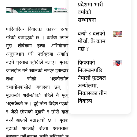
प्रदेशमा भारी
वर्षाको
सम्भावना
पारिवारिक विवादका कारण हत्या
बन्यो ८ दलको
गरेकोे बताइएको छ । कर्तव्य ज्यान
मोर्चा, के काम
मुद्दा शीर्षकमा हत्या अभियोगमा
गर्छ ?
अनुसन्धान गरी प्रक्रिया अगाडि
फिफाको
बढ्ने प्रनाउ सुवेदीले बताए। मृतक
निलम्बनपछि
जालझेल गर्ने खालको नभएर इमान्दार
नेपाली फुटबल
तथा सोझो भएकोसमेत
अन्योलमा,
स्थानीयवासीले बताएका छन् ।
निकासका तीन
मृतककी श्रीमतीको पहिले नै मृत्यु
विकल्प
भइसकेको छ । दुई छोरा विदेश गएको
र जेठो छोराको बुहारी र छोरी दाङ
बस्दै आएको बताइएको छ । मृतक
बुढाको शवलाई रोल्पा अस्पताल
रेउघामा परीक्षणका लागि लगिएको छ