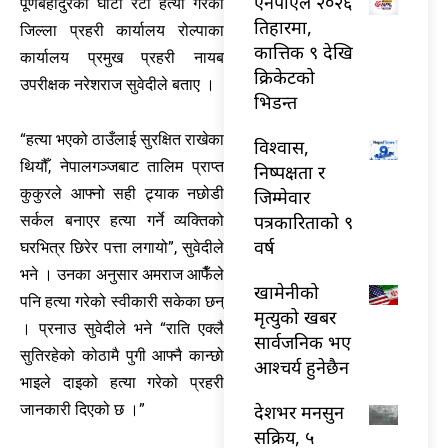
एनपीएल २०२६
पूर्णबहादुरको घाँटी रेटी हत्या गरेको
तिहारमा,
जिल्ला प्रहरी कार्यालय रोल्पाका
कात्तिक ९ देखि
कार्यालय प्रमुख प्रहरी नायब
क्रिकेटको
उपरीक्षक नरेशराज सुवेदीले बताए ।
भिडन्त
“हत्या भएको ठाउँलाई सुरक्षित राखेका
विश्वास,
थियौँ, नेपालगञ्जबाट तालिम प्राप्त
निष्पक्षता र
कुकुरले आफ्नो सही ट्र्याक नछोडी
जिम्मेवार
पत्रकारिताको ९
सर्कल बनाएर हत्या गर्ने व्यक्तिको
वर्ष
घरभित्र छिरेर पत्ता लगायो”, सुवेदीले
भने । उनका अनुसार अमराज आफैँले
खामेनीको
पनि हत्या गरेको स्वीकारी सकेका छन्
मृत्युको खबर
। प्रनाउ सुवेदीले भने “राति एक्लै
सार्वजनिक भए
सुतिरहेको कोठामै पुगी आफ्नै कान्छो
आश्चर्य हुनेछैन
भाइले दाइको हत्या गरेको प्रहरी
देशभर मनसुन
जानकारी दिएको छ ।”
सक्रिय, ५