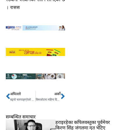
। रासस
अघिल्लो
अर्को
Prev
Next
बढ्यो चारपाङ्ग्रेको आयात
सिमकोटमा महिना दिनदेखि विद्युत् अवरुद्ध, सोलार ब्याट्रीको खपत बढ्यो
सम्बन्धित समाचार
हराइरहेका कपिलवस्तुका पूर्वमेयर
किरण सिंह जंगलमा मृत भेटिए