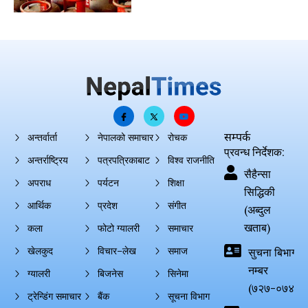
सम्पर्क
अन्तर्वार्ता
नेपालको समाचार
रोचक
प्रवन्ध निर्देशक:
अन्तर्राष्ट्रिय
पत्रपत्रिकाबाट
विश्व राजनीति
सैहैन्सा
अपराध
पर्यटन
शिक्षा
सिद्धिकी
आर्थिक
प्रदेश
संगीत
(अब्दुल
खताब)
कला
फोटो ग्यालरी
समाचार
खेलकुद
विचार–लेख
समाज
सुचना बिभाग दर्
नम्बर
ग्यालरी
बिजनेस
सिनेमा
(७२७-०७४-०
ट्रेन्डिंग समाचार
बैंक
सूचना विभाग