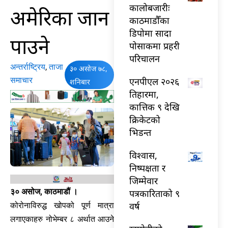
कालोबजारीः
अमेरिका जान
काठमाडौँका
डिपोमा सादा
पाउने
पोसाकमा प्रहरी
परिचालन
अन्तर्राष्ट्रिय
,
ताजा
३० असोज ७८,
समाचार
एनपीएल २०२६
शनिबार
तिहारमा,
कात्तिक ९ देखि
क्रिकेटको
भिडन्त
विश्वास,
निष्पक्षता र
जिम्मेवार
३० असोज, काठमाडौं ।
पत्रकारिताको ९
वर्ष
कोरोनाविरुद्ध खोपको पूर्ण मात्रा
लगाएकाहरु नोभेम्बर ८ अर्थात आउने