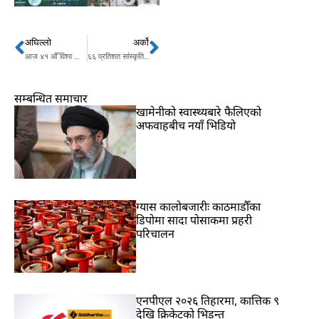
अघिल्लो
अर्को
Prev
Next
आज ४१ औँ विश्व खाद्य दिवस मनाइँदै
६६ प्रतिशत सांस्कृतिक सम्पदाको पुनर्निर्माण सम्पन्न
सम्बन्धित समाचार
खामेनीको स्वास्थ्यबारे फैलिएको
अफवाहबीच नयाँ भिडियो
ग्यास कालोबजारीः काठमाडौँका
डिपोमा सादा पोसाकमा प्रहरी
परिचालन
एनपीएल २०२६ तिहारमा, कात्तिक ९
देखि क्रिकेटको भिडन्त