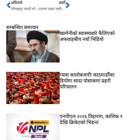
अघिल्लो
अर्को
Prev
Next
जीतबहादुर खत्री बने यतीको दसैँ- तिहार अफरको विजेता
प्रकाश दाहाल स्मृति राष्ट्रिय बक्सिङ: आर्मीका सुशिल सेमिफाइलनमा
सम्बन्धित समाचार
खामेनीको स्वास्थ्यबारे फैलिएको
अफवाहबीच नयाँ भिडियो
ग्यास कालोबजारीः काठमाडौँका
डिपोमा सादा पोसाकमा प्रहरी
परिचालन
एनपीएल २०२६ तिहारमा, कात्तिक ९
देखि क्रिकेटको भिडन्त