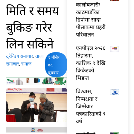
कालोबजारीः
मिति र समय
काठमाडौँका
डिपोमा सादा
बुकिङ गरेर
पोसाकमा प्रहरी
परिचालन
लिन सकिने
एनपीएल २०२६
तिहारमा,
ट्रेन्डिंग समाचार
,
ताजा
१ मंसिर
कात्तिक ९ देखि
समाचार
,
समाज
७८,
क्रिकेटको
बुधबार
भिडन्त
विश्वास,
निष्पक्षता र
जिम्मेवार
पत्रकारिताको ९
वर्ष