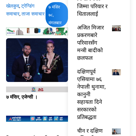
जिम्मा परियार र
खेलकुद
,
ट्रेन्डिंग
७ मंसिर
धिताललाई
समाचार
,
ताजा समाचार
७८,
मंगलबार
अजित मिजार
प्रकरणबारे
परिवारसँग
मन्त्री बादीको
छलफल
दक्षिणपूर्व
एसियामा ७६
नेपाली थुनामा,
कानुनी
७ मंसिर, एजेन्सी ।
सहायता दिने
सरकारको
प्रतिबद्धता
चीन र दक्षिण