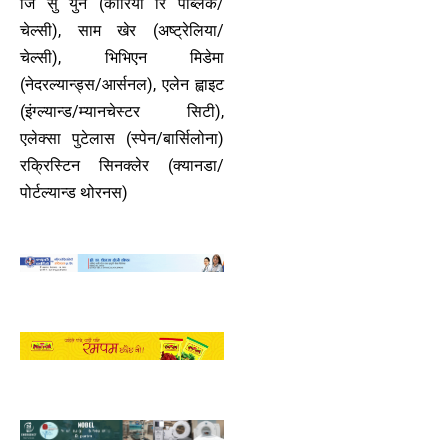
जि सु युन (कोरिया रि पब्लिक/
चेल्सी), साम खेर (अष्ट्रेलिया/
चेल्सी), भिभिएन मिडेमा
(नेदरल्यान्ड्स/आर्सनल), एलेन ह्वाइट
(इंग्ल्यान्ड/म्यानचेस्टर सिटी),
एलेक्सा पुटेलास (स्पेन/बार्सिलोना)
रक्रिस्टिन सिनक्लेर (क्यानडा/
पोर्टल्यान्ड थोरनस)