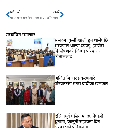
अघिल्लो
अर्को
Prev
Next
चामल माग्न चार दिनको बाटो
प्रदेश २ : कमिसनको चलखेलले शीतभण्डार बनाउने योजना अलपत्र
सम्बन्धित समाचार
संसदमा कुर्सी खाली हुन थालेपछि
रास्वपाले थाल्यो कडाइ, हाजिरी
विश्लेषणको जिम्मा परियार र
धिताललाई
अजित मिजार प्रकरणबारे
परिवारसँग मन्त्री बादीको छलफल
दक्षिणपूर्व एसियामा ७६ नेपाली
थुनामा, कानुनी सहायता दिने
सरकारको प्रतिबद्धता