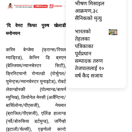
भीषण मिसाइल
आक्रमण,३८
सैनिकको मृत्यु
‘दि वेस्ट फिफा पुरुष खेलाडी
भारतकाे
मनोनयन
तेहलका
पत्रिकाका
करिम बेन्जेमा (फ्रान्स/रियल
पूर्वप्रधान
म्याड्रिड), केभिन डि ब्रुएन
सम्पादक तरुण
(बेल्जियम/म्यानचेस्टर सिटी),
तेजपाललाई १०
क्रिस्टियानो रोनाल्डो (पोर्चुगल/
वर्ष कैद सजाय
युभेन्ट्स/म्यानचेस्टर युनाइटेड), रोबर्ट
लेवान्डोस्की (पोल्यान्ड/बायर्न
म्युनिख), लियोनेल मेस्सी (अर्जेन्टिना/
बार्सिलोना/पीएसजी), नेयमार
(ब्राजिल/पीएसजी), एर्लिङ हालान्ड
(नर्वे/बोरुसिया डर्टमुन्ड), जर्गिन्हो
(इटाली/चेल्सी), एङ्गोलो कान्टे