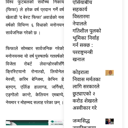
एसियाबीच
विश्व फुटबलको सर्वोच्च निकाय
सहकार्य
(फिफा) ले हरेक वर्ष प्रदान गर्ने वर्ष
विस्तारमा
खेलाडी ‘द बेस्ट फिफा’ अवार्डको यस
नेपालले
वर्षको विभिन्न ६ विधाको मनोनयन
गतिशील पुलको
सार्वजनिक गरेको छ ।
भूमिका निर्वाह
गर्न सक्छ :
फिफाले सोमबार सार्वजनिक गरेको
परराष्ट्रमन्त्री
मनोनयनमा यो वर्ष पुरुषतर्फ गतवर्षको
खनाल
विजेता रोबर्ट लेवान्डोस्कीसँगै
कोइराला
क्रिस्टियानो रोनाल्डो, लियोनेल
निवास मर्मतका
मेस्सी, करिम बेन्जिमा, केभिन डे
लागि सरकारले
ब्रुएन, एर्लिङ हालाण्ड, जर्गिन्हो,
छुट्याएको २
एङ्गोलो कान्टे, केलियन एमबाप्पे,
करोड शेखरले
नेयमार र मोहम्मद सलाह परेका छन् ।
अस्वीकार गरे
जन्मसिद्ध
नागरिकतामा