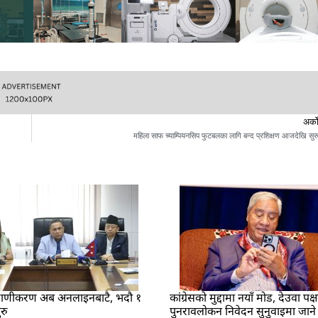
अर्क
महिला साफ च्याम्पियनसिप फुटबलका लागि बन्द प्रशिक्षण आजदेखि सुर
रमाणीकरण अब अनलाइनबाटै, भदौ १
कांग्रेसको मुद्दामा नयाँ मोड, देउवा पक्
रु
पुनरावलोकन निवेदन सुनुवाइमा जाने