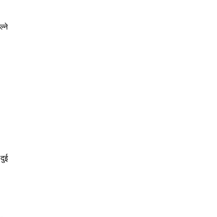
्ने
दुई