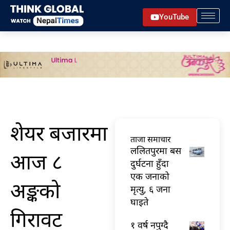
Skip
YouTube
to
content
शेयर बजारमा
ताजा समाचार
ललितपुरमा बस
आज ८
दुर्घटना हुँदा
एक जनाको
अङ्कको
मृत्यु, ६ जना
घाइते
गिरावट
१ वर्ष नपुग्दै