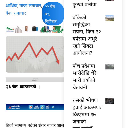
फुट्यो प्रलोपा
आर्थिक
,
ताजा समाचार
,
२२ चैत
बैंक
,
समाचार
७९,
बाँकेको
बिहीबार
समृद्धिको
सपना, किन २२
वर्षसम्म अधुरै
रह्यो सिक्टा
आयोजना?
पाँच प्रदेशमा
भारीदेखि धेरै
भारी वर्षाको
चेतावनी
२३ चैत, काठमाण्डौ ।
रुसको भीषण
हवाई आक्रमणः
किएभमा १७
जनाको
हिजो सामान्य बढेको शेयर बजार आज