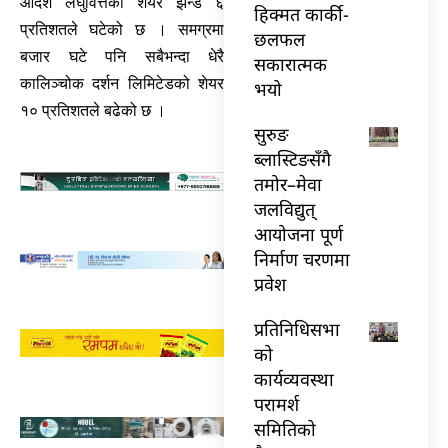
आदर्श लघुवित्तको शेयर झन्डै ६
हिक्मत कार्की-
प्रतिशतले घटेको छ ।
समग्रमा
छलफल
बजार घटे पनि सबैभन्दा धेरै
सकारात्मक
कालिञ्चोक दर्शन लिमिटेडको शेयर
भयो
१० प्रतिशतले बढेको छ ।
सुरुङ
ब्लास्टिङसँगै
तमोर–मेवा
जलविद्युत्
आयोजना पूर्ण
निर्माण चरणमा
प्रवेश
प्रतिनिधिसभा
को
कार्यव्यवस्था
परामर्श
समितिको