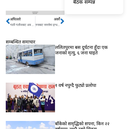
बैठक सम्पन्न
अघिल्लो
अर्को
Prev
Next
गाली गलौजबाट अब वाक्क भए ओली
रुसबाट सस्तोमा इन्धन ल्याएर युरोपमा बेच्दैछ भारत
सम्बन्धित समाचार
ललितपुरमा बस दुर्घटना हुँदा एक
जनाको मृत्यु, ६ जना घाइते
१ वर्ष नपुग्दै फुट्यो प्रलोपा
बाँकेको समृद्धिको सपना, किन २२