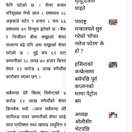
मृत्यु,दर्जनौँ
फेरि घटेको छ । शेयर बजार
घाइते
परिसूचक नेप्से आज ८ दशमलव २८
परराष्ट्र
अङ्कले घटेर १ हजार ८ सय ६६
मन्त्रालयले सुरु
दशमलव ७९ विन्दुमा झरेको छ ।बैंक
गरेको ‘मोफा
र निर्जीवन बीमा समूहको शेयर
नलेज फोरम’ के
सामान्य बढे पनि अरू समूहको शेयर
हो ?
घटेको छ । दुई सय ६९ वटा
कम्पनीका २८ लाख ७० हजार कित्ता
हसिनाको
शेयर ९२ करोड ६ लाख रुपैयाँमा
कन्फ्रेन्समा
कारोबार भएका छन् ।
बसेपछि पूर्व
कप्तानको
घरमा पेट्रोल
सबैभन्दा धेरै शिवम् सिमेन्टको ४
बम
करोड ९२ लाख रुपैयाँको शेयर
किनबेच भयो ।आज सबैभन्दा धेरै
अध्यक्ष
साम्लिङ पावर कम्पनीको शेयर साढे
ओलीसँग
सात प्रतिशत तथा खप्तड लघुवित्त र
भेटपछि