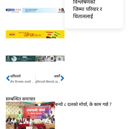
विश्लेषणको
जिम्मा परियार र
धिताललाई
अघिल्लो
अर्को
Prev
Next
तीन दिनसम्म कसरी मनाइदैछ संविधान दिवस ?
इजिप्टको विमानले आकाशमै इन्धन भर्याे
सम्बन्धित समाचार
बन्यो ८ दलको मोर्चा, के काम गर्छ ?