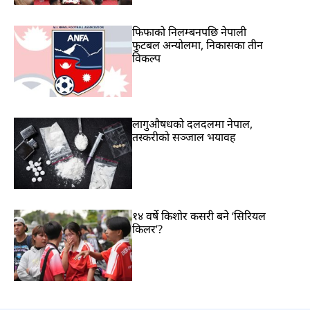
फिफाको निलम्बनपछि नेपाली
फुटबल अन्योलमा, निकासका तीन
विकल्प
लागुऔषधको दलदलमा नेपाल,
तस्करीको सञ्जाल भयावह
१४ वर्षे किशोर कसरी बने ‘सिरियल
किलर’?