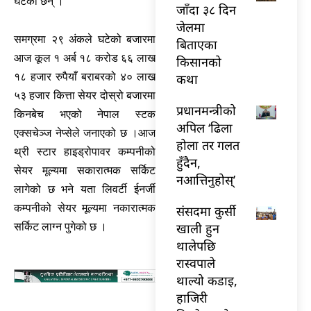
घटेका छन् ।
जाँदा ३८ दिन
जेलमा
समग्रमा २९ अंकले घटेको बजारमा
बिताएका
आज कूल १ अर्ब १८ करोड ६६ लाख
किसानको
१८ हजार रुपैयाँ बराबरको ४० लाख
कथा
५३ हजार कित्ता सेयर दोस्रो बजारमा
प्रधानमन्त्रीको
किनबेच भएको नेपाल स्टक
अपिल ‘ढिला
एक्सचेञ्ज नेप्सेले जनाएको छ ।आज
होला तर गलत
थ्री स्टार हाइड्रोपावर कम्पनीको
हुँदैन,
सेयर मूल्यमा सकारात्मक सर्किट
नआत्तिनुहोस्’
लागेको छ भने यता लिवर्टी ईनर्जी
कम्पनीको सेयर मूल्यमा नकारात्मक
संसदमा कुर्सी
खाली हुन
सर्किट लाग्न पुगेको छ ।
थालेपछि
रास्वपाले
थाल्यो कडाइ,
हाजिरी