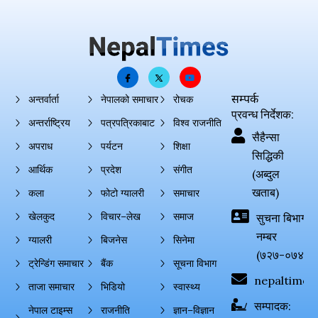
सम्पर्क
अन्तर्वार्ता
नेपालको समाचार
रोचक
प्रवन्ध निर्देशक:
अन्तर्राष्ट्रिय
पत्रपत्रिकाबाट
विश्व राजनीति
सैहैन्सा
अपराध
पर्यटन
शिक्षा
सिद्धिकी
आर्थिक
प्रदेश
संगीत
(अब्दुल
खताब)
कला
फोटो ग्यालरी
समाचार
खेलकुद
विचार–लेख
समाज
सुचना बिभाग दर्
नम्बर
ग्यालरी
बिजनेस
सिनेमा
(७२७-०७४-०
ट्रेन्डिंग समाचार
बैंक
सूचना विभाग
nepaltimes
ताजा समाचार
भिडियो
स्वास्थ्य
सम्पादक:
नेपाल टाइम्स
राजनीति
ज्ञान–विज्ञान