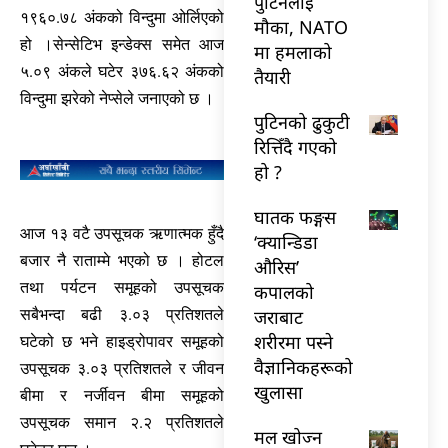
पुटिनलाई
१९६०.७८ अंकको विन्दुमा ओर्लिएको
मौका, NATO
हो ।सेन्सेटिभ इन्डेक्स समेत आज
मा हमलाको
५.०९ अंकले घटेर ३७६.६२ अंकको
तैयारी
विन्दुमा झरेको नेप्सेले जनाएको छ ।
पुटिनको ढुकुटी
रित्तिँदै गएको
हो ?
घातक फङ्गस
आज १३ वटै उपसूचक ऋणात्मक हुँदै
‘क्यान्डिडा
बजार नै राताम्मे भएको छ । होटल
औरिस’
तथा पर्यटन समूहको उपसूचक
कपालको
जराबाट
सबैभन्दा बढी ३.०३ प्रतिशतले
शरीरमा पस्ने
घटेको छ भने हाइड्रोपावर समूहको
वैज्ञानिकहरूको
उपसूचक ३.०३ प्रतिशतले र जीवन
खुलासा
बीमा र नर्जीवन बीमा समूहको
उपसूचक समान २.२ प्रतिशतले
मल खोज्न