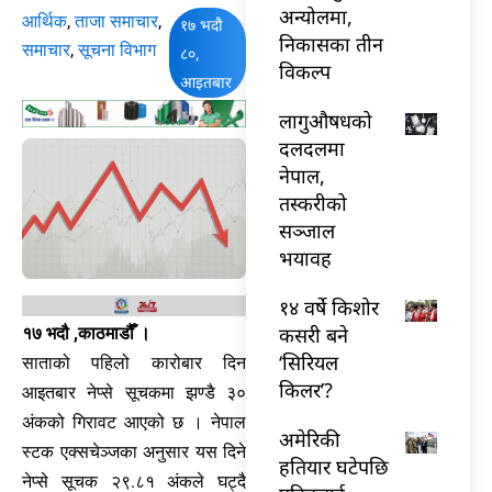
अन्योलमा,
आर्थिक
,
ताजा समाचार
,
१७ भदौ
निकासका तीन
समाचार
,
सूचना विभाग
८०,
विकल्प
आइतबार
लागुऔषधको
दलदलमा
नेपाल,
तस्करीको
सञ्जाल
भयावह
१४ वर्षे किशोर
कसरी बने
१७ भदौ ,काठमाडौँ ।
‘सिरियल
साताको पहिलो कारोबार दिन
किलर’?
आइतबार नेप्से सूचकमा झण्डै ३०
अंकको गिरावट आएको छ । नेपाल
अमेरिकी
स्टक एक्सचेञ्जका अनुसार यस दिने
हतियार घटेपछि
नेप्से सूचक २९.८१ अंकले घट्दै