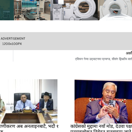
अर्क
एसियन गेम्स उद्घाटनमा प्रचण्ड, सीसंग द्विपक्षीय वार्त
रमाणीकरण अब अनलाइनबाटै, भदौ १
कांग्रेसको मुद्दामा नयाँ मोड, देउवा पक्
रु
पुनरावलोकन निवेदन सुनुवाइमा जाने