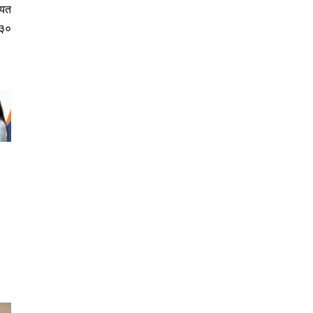
ायत
 ३०