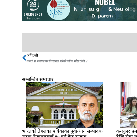
अघिल्लो
Prev
कस्तो छ रुवाण्डाका किसानले गरेको नविन घाँस खेती ?
सम्बन्धित समाचार
भारतकाे तेहलका पत्रिकाका पूर्वप्रधान सम्पादक
कन्सुलर प्
तरुण तेजपाललाई १० वर्ष कैद सजाय
देखि सेवा सु