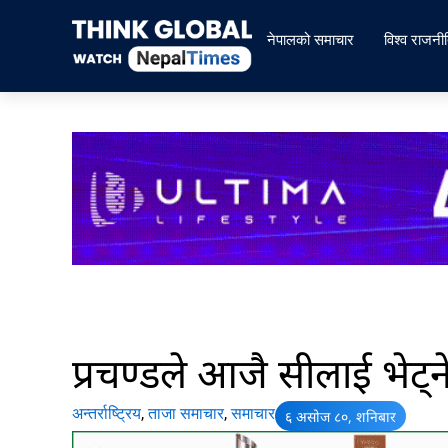
Skip
to
नेपालको समाचार
विश्व राजनी
content
प्रचण्डले आजै सीलाई भेट्न
अन्तर्राष्ट्रिय
,
ताजा समाचार
,
समाचार
६ असोज ८०, शनिबार