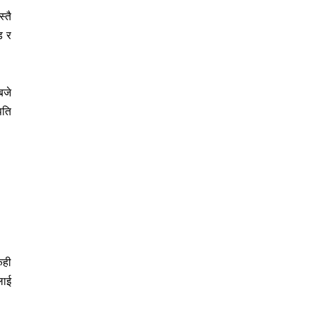
्तै
ड र
बजे
पति
ेही
लाई