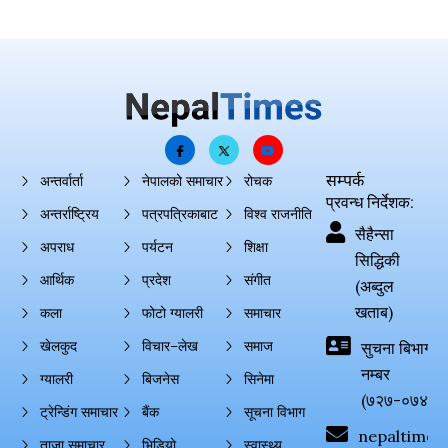
सम्पर्क
अन्तर्वार्ता
नेपालको समाचार
रोचक
प्रवन्ध निर्देशक:
अन्तर्राष्ट्रिय
पत्रपत्रिकाबाट
विश्व राजनीति
सैहैन्सा
अपराध
पर्यटन
शिक्षा
सिद्धिकी
आर्थिक
प्रदेश
संगीत
(अब्दुल
खताब)
कला
फोटो ग्यालरी
समाचार
खेलकुद
विचार–लेख
समाज
सुचना बिभाग दर्
नम्बर
ग्यालरी
बिजनेस
सिनेमा
(७२७-०७४-०
ट्रेन्डिंग समाचार
बैंक
सूचना विभाग
nepaltimes
ताजा समाचार
भिडियो
स्वास्थ्य