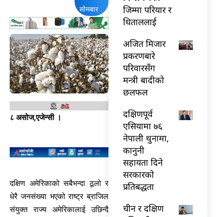
जिम्मा परियार र
सोमबार
धिताललाई
अजित मिजार
प्रकरणबारे
परिवारसँग
मन्त्री बादीको
छलफल
दक्षिणपूर्व
८ असोज,एजेन्सी ।
एसियामा ७६
नेपाली थुनामा,
कानुनी
सहायता दिने
सरकारको
दक्षिण अमेरिकाको सबैभन्दा ठूलो र
प्रतिबद्धता
धेरै जनसंख्या भएको राष्ट्र ब्राजिल
चीन र दक्षिण
संयुक्त राज्य अमेरिकालाई उछिन्दै