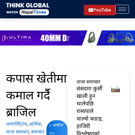
Skip
YouTube
to
content
कपास खेतीमा
ताजा समाचार
संसदमा कुर्सी
कमाल गर्दै
खाली हुन
थालेपछि
ब्राजिल
रास्वपाले
थाल्यो कडाइ,
अन्तर्राष्ट्रिय
,
आर्थिक
,
८ असोज
हाजिरी
ताजा समाचार
,
समाचार
८०,
विश्लेषणको