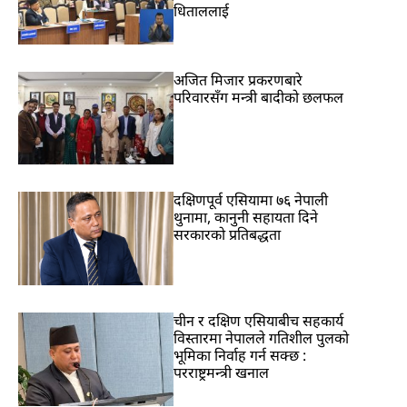
धिताललाई
अजित मिजार प्रकरणबारे
परिवारसँग मन्त्री बादीको छलफल
दक्षिणपूर्व एसियामा ७६ नेपाली
थुनामा, कानुनी सहायता दिने
सरकारको प्रतिबद्धता
चीन र दक्षिण एसियाबीच सहकार्य
विस्तारमा नेपालले गतिशील पुलको
भूमिका निर्वाह गर्न सक्छ :
परराष्ट्रमन्त्री खनाल