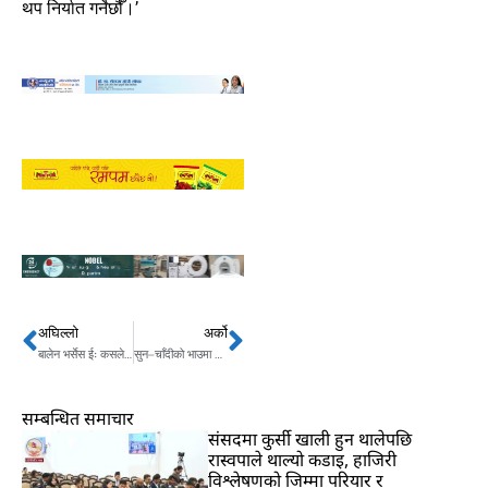
थप निर्यात गर्नेछौँ।’
अघिल्लो
अर्को
Prev
Next
बालेन भर्सेस ईः कसले बोल्यो झुट ?
सुन–चाँदीको भाउमा गिरावट , आज कतिमा हुँदैछ किनबेच ?
सम्बन्धित समाचार
संसदमा कुर्सी खाली हुन थालेपछि
रास्वपाले थाल्यो कडाइ, हाजिरी
विश्लेषणको जिम्मा परियार र