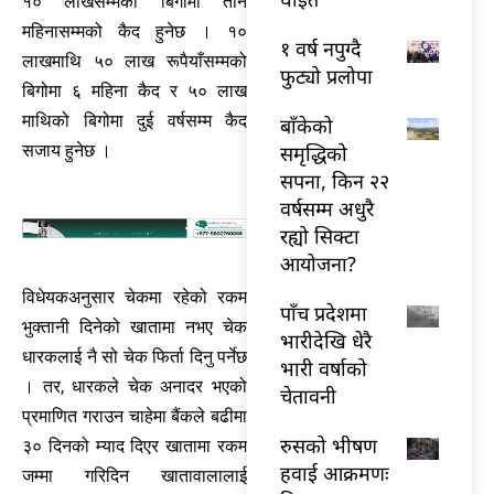
१० लाखसम्मको बिगोमा तीन
महिनासम्मको कैद हुनेछ । १०
१ वर्ष नपुग्दै
लाखमाथि ५० लाख रूपैयाँसम्मको
फुट्यो प्रलोपा
बिगोमा ६ महिना कैद र ५० लाख
माथिको बिगोमा दुई वर्षसम्म कैद
बाँकेको
सजाय हुनेछ ।
समृद्धिको
सपना, किन २२
वर्षसम्म अधुरै
रह्यो सिक्टा
आयोजना?
विधेयकअनुसार चेकमा रहेको रकम
पाँच प्रदेशमा
भुक्तानी दिनेको खातामा नभए चेक
भारीदेखि धेरै
धारकलाई नै सो चेक फिर्ता दिनु पर्नेछ
भारी वर्षाको
। तर, धारकले चेक अनादर भएको
चेतावनी
प्रमाणित गराउन चाहेमा बैंकले बढीमा
रुसको भीषण
३० दिनको म्याद दिएर खातामा रकम
हवाई आक्रमणः
जम्मा गरिदिन खातावालालाई