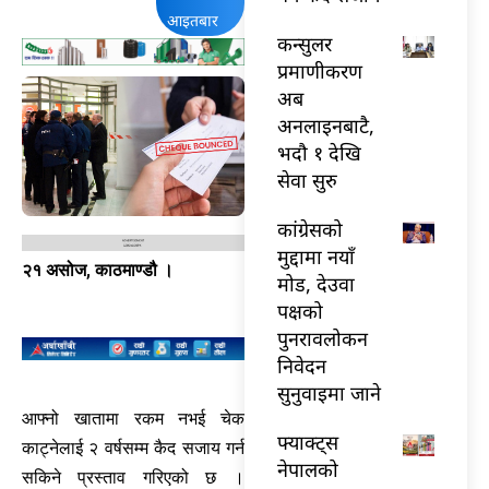
आइतबार
कन्सुलर
प्रमाणीकरण
अब
अनलाइनबाटै,
भदौ १ देखि
सेवा सुरु
कांग्रेसको
मुद्दामा नयाँ
२१ असोज, काठमाण्डौ ।
मोड, देउवा
पक्षको
पुनरावलोकन
निवेदन
सुनुवाइमा जाने
आफ्नो खातामा रकम नभई चेक
फ्याक्ट्स
काट्नेलाई २ वर्षसम्म कैद सजाय गर्न
नेपालको
सकिने प्रस्ताव गरिएको छ ।