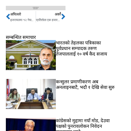
अघिल्लो
अर्को
Prev
Next
इजरायलमा १२ नेपाली सम्पर्कविहीन, सरकार के गर्दैछ ?
प्रतितोला एक हजारले महँगियो सुन , कतिमा हुँदैछ किनबेच ?
सम्बन्धित समाचार
भारतकाे तेहलका पत्रिकाका
पूर्वप्रधान सम्पादक तरुण
तेजपाललाई १० वर्ष कैद सजाय
कन्सुलर प्रमाणीकरण अब
अनलाइनबाटै, भदौ १ देखि सेवा सुरु
कांग्रेसको मुद्दामा नयाँ मोड, देउवा
पक्षको पुनरावलोकन निवेदन