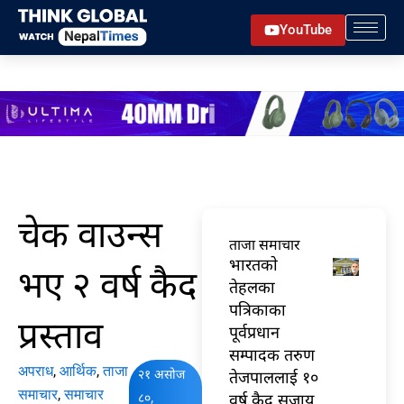
Skip
YouTube
to
content
चेक वाउन्स
ताजा समाचार
भारतकाे
भए २ वर्ष कैद
तेहलका
पत्रिकाका
प्रस्ताव
पूर्वप्रधान
सम्पादक तरुण
अपराध
,
आर्थिक
,
ताजा
२१ असोज
तेजपाललाई १०
समाचार
,
समाचार
८०,
वर्ष कैद सजाय