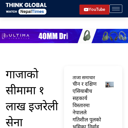
Skip
YouTube
to
content
गाजाको
ताजा समाचार
चीन र दक्षिण
सीमामा १
एसियाबीच
सहकार्य
लाख इजरेली
विस्तारमा
नेपालले
सेना
गतिशील पुलको
भूमिका निर्वाह