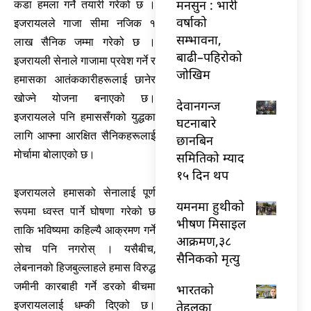
मनसुन : भारी
कडा हमला गर्ने तयारी गरेको छ ।
वर्षाको
इजरायलले गाजा सीमा नजिक १
सम्भावना,
लाख सैनिक जम्मा गरेको छ ।
बाढी–पहिरोको
इजरायली सेनाले गाजामा प्रवेश गर्ने र
जोखिम
हमासका आतंककारीहरूलाई छानेर
खोज्ने योजना बनाएको छ।
देवानगन्ज
इजरायलले पनि हमाससँगको युद्धका
घटनाबारे
लागि आफ्ना आरक्षित सैनिकहरूलाई
छानबिन
मोर्चामा बोलाएको छ।
समितिको म्याद
१५ दिन थप
इजरायलले हमासको सेनालाई पूर्ण
यमनमा हुथीको
रूपमा ध्वस्त पार्ने घोषणा गरेको छ
भीषण मिसाइल
ताकि भविष्यमा कहिल्यै आक्रमण गर्ने
आक्रमण,३८
सोच पनि नगरोस् । यसैबीच,
सैनिकको मृत्यु
लेबनानको हिजबुल्लाहले हमास विरुद्ध
जमीनी कारबाही गर्ने डरको बीचमा
भारतकाे
तेहलका
इजरायललाई धम्की दिएको छ।