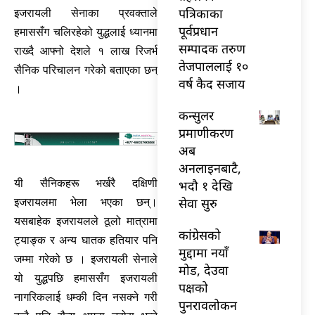
पत्रिकाका
इजरायली सेनाका प्रवक्ताले
पूर्वप्रधान
हमाससँग चलिरहेको युद्धलाई ध्यानमा
सम्पादक तरुण
राख्दै आफ्नो देशले १ लाख रिजर्भ
तेजपाललाई १०
सैनिक परिचालन गरेको बताएका छन्
वर्ष कैद सजाय
।
कन्सुलर
प्रमाणीकरण
अब
अनलाइनबाटै,
यी सैनिकहरू भर्खरै दक्षिणी
भदौ १ देखि
सेवा सुरु
इजरायलमा भेला भएका छन्।
यसबाहेक इजरायलले ठूलो मात्रामा
कांग्रेसको
ट्याङ्क र अन्य घातक हतियार पनि
मुद्दामा नयाँ
जम्मा गरेको छ । इजरायली सेनाले
मोड, देउवा
यो युद्धपछि हमाससँग इजरायली
पक्षको
नागरिकलाई धम्की दिन नसक्ने गरी
पुनरावलोकन