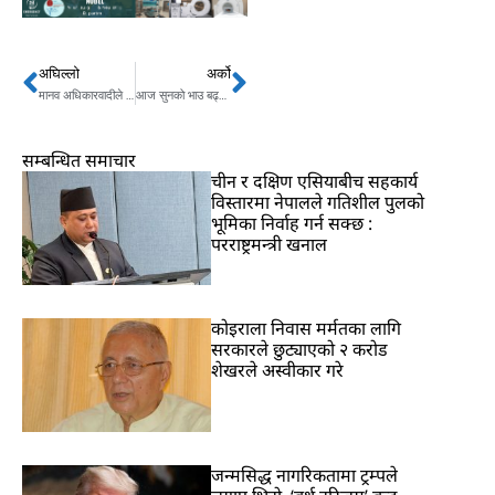
अघिल्लो
अर्को
Prev
Next
मानव अधिकारवादीले राष्ट्रपति कार्यालय घेरे,कृष्ण पहाडीसहित ११ जना नियन्त्रणमा
आज सुनको भाउ बढ्दा चाँदीको घट्यो
सम्बन्धित समाचार
चीन र दक्षिण एसियाबीच सहकार्य
विस्तारमा नेपालले गतिशील पुलको
भूमिका निर्वाह गर्न सक्छ :
परराष्ट्रमन्त्री खनाल
कोइराला निवास मर्मतका लागि
सरकारले छुट्याएको २ करोड
शेखरले अस्वीकार गरे
जन्मसिद्ध नागरिकतामा ट्रम्पले