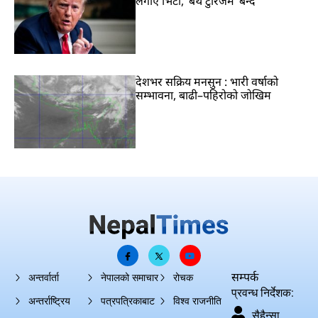
लगाए भिटो, ‘बर्थ टुरिजम’ बन्द
देशभर सक्रिय मनसुन : भारी वर्षाको
सम्भावना, बाढी–पहिरोको जोखिम
सम्पर्क
अन्तर्वार्ता
नेपालको समाचार
रोचक
प्रवन्ध निर्देशक:
अन्तर्राष्ट्रिय
पत्रपत्रिकाबाट
विश्व राजनीति
सैहैन्सा