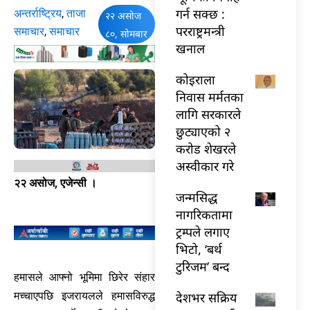
गर्न सक्छ :
अन्तर्राष्ट्रिय
,
ताजा
२२ असोज
परराष्ट्रमन्त्री
समाचार
,
समाचार
८०, सोमबार
खनाल
कोइराला
निवास मर्मतका
लागि सरकारले
छुट्याएको २
करोड शेखरले
अस्वीकार गरे
२२ असोज, एजेन्सी ।
जन्मसिद्ध
नागरिकतामा
ट्रम्पले लगाए
भिटो, ‘बर्थ
टुरिजम’ बन्द
हमासले आफ्नो भूमिमा छिरेर संहार
देशभर सक्रिय
मच्चाएपछि इजरायलले हमासविरुद्ध