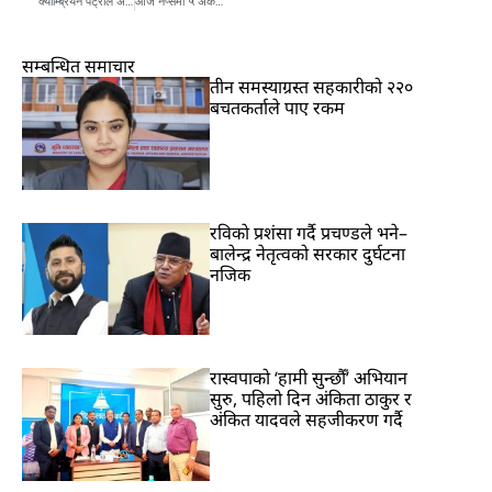
क्याम्ब्रियन पट्रोल अभ्यासमा नेपाली सेनालाई कास्य
आज नेप्सेमा ५ अंकको सुधार
सम्बन्धित समाचार
तीन समस्याग्रस्त सहकारीको २२०
बचतकर्ताले पाए रकम
रविकाे प्रशंसा गर्दै प्रचण्डले भने–
बालेन्द्र नेतृत्वको सरकार दुर्घटना
नजिक
रास्वपाको ‘हामी सुन्छौँ’ अभियान
सुरु, पहिलो दिन अंकिता ठाकुर र
अंकित यादवले सहजीकरण गर्दै