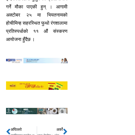
गर्ने मौका पाएकी हुन् । आगामी
अक्टोबर २५ मा भियतनामको
होचीमिन्ह सहरस्थित फुथो रंगशालामा
प्रतिस्पर्धाको ११ औं संस्करण
आयोजना हुँदैछ ।
अघिल्लो
अर्को
Prev
Next