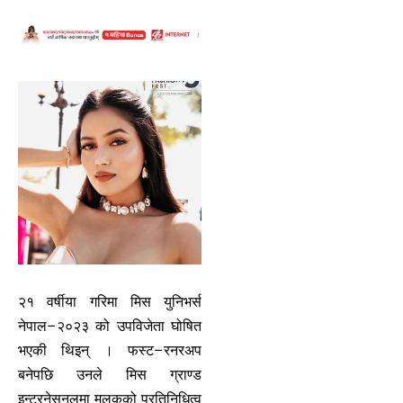
२१ वर्षीया गरिमा मिस युनिभर्स
नेपाल–२०२३ को उपविजेता घोषित
भएकी थिइन् । फस्ट–रनरअप
बनेपछि उनले मिस ग्राण्ड
इन्टरनेसनलमा मुलुकको प्रतिनिधित्व