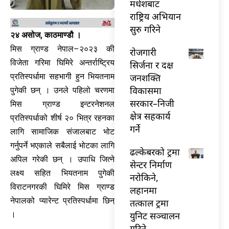
मधेशबाट
राष्ट्रिय अभियान
सुरु गरिने
२४ असोज, काठमाण्डौ ।
मिस ग्राण्ड नेपाल–२०२३ की
राेजगारी
विजेता गरिमा घिमिरे अन्तर्राष्ट्रिय
सिर्जना र दक्ष
जनशक्ति
प्रतिस्पर्धामा सहभागी हुन भियतनाम
विकासमा
पुगेकी छन् । उनले पहिलो चरणमा
सरकार–निजी
मिस ग्राण्ड इन्टरनेशनल
क्षेत्र सहकार्य
प्रतिस्पर्धाको शीर्ष २० भित्र रहनका
गर्ने
लागि सामाजिक संजालबाट भोट
गर्नुपर्ने भएकाले सबैलाई भोटका लागि
ढल्केबरको ट्रमा
अपिल गरेकी छन् । उपाधि जित्ने
सेन्टर निर्माण
लक्ष्य सहित भियतनाम पुगेकी
नरोकिने,
विराटनगरकी घिमिरे मिस ग्राण्ड
लहानमा
नेपालको प्यारेन्ट प्रतिस्पर्धामा छिन्
तत्काल ट्रमा
युनिट सञ्चालन
।
गरिने