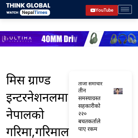
Skip
YouTube
to
content
मिस ग्राण्ड
ताजा समाचार
तीन
इन्टरनेशनलमा
समस्याग्रस्त
सहकारीको
नेपालको
२२०
बचतकर्ताले
गरिमा,गरिमालाई
पाए रकम