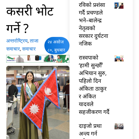
रविकाे प्रशंसा
कसरी भोट
गर्दै प्रचण्डले
भने–बालेन्द्र
गर्ने ?
नेतृत्वको
सरकार दुर्घटना
अन्तर्राष्ट्रिय
,
ताजा
२४ असोज
नजिक
समाचार
,
समाचार
८०, बुधबार
रास्वपाको
‘हामी सुन्छौँ’
अभियान सुरु,
पहिलो दिन
अंकिता ठाकुर
र अंकित
यादवले
सहजीकरण गर्दै
दाइजो प्रथा
अन्त्य गर्न