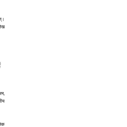
न्।
लेख
रम,
णीय
मिक