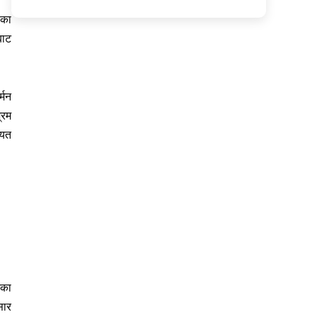
लका
बाट
्मन
्रम
ायत
तका
सार