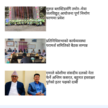
सुरुङ ब्लास्टिङसँगै तमोर–मेवा
जलविद्युत् आयोजना पूर्ण निर्माण
चरणमा प्रवेश
प्रतिनिधिसभाको कार्यव्यवस्था
परामर्श समितिको बैठक सम्पन्न
एमाले कोशीमा संसदीय दलको नेता
फेर्ने अन्तिम कसरत, बहुमत हस्ताक्षर
पुगेको इतर पक्षको दाबी