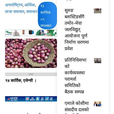
अन्तर्राष्ट्रिय
,
आर्थिक
,
१३
सुरुङ
ताजा समाचार
,
समाचार
कात्तिक
ब्लास्टिङसँगै
८०,
तमोर–मेवा
मंगलबार
जलविद्युत्
आयोजना पूर्ण
निर्माण चरणमा
प्रवेश
प्रतिनिधिसभा
को
कार्यव्यवस्था
परामर्श
१४ कार्तिक, एजेन्सी ।
समितिको
बैठक सम्पन्न
एमाले कोशीमा
संसदीय दलको