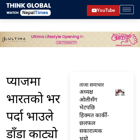
Skip
YouTube
to
content
प्याजमा
ताजा समाचार
अध्यक्ष
भारतको भर
ओलीसँग
भेटपछि
पर्दा भाउले
हिक्मत कार्की-
छलफल
डाँडा काट्यो
सकारात्मक
भयो