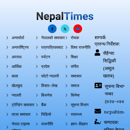
सम्पर्क
अन्तर्वार्ता
नेपालको समाचार
रोचक
प्रवन्ध निर्देशक:
अन्तर्राष्ट्रिय
पत्रपत्रिकाबाट
विश्व राजनीति
सैहैन्सा
अपराध
पर्यटन
शिक्षा
सिद्धिकी
आर्थिक
प्रदेश
संगीत
(अब्दुल
खताब)
कला
फोटो ग्यालरी
समाचार
खेलकुद
विचार–लेख
समाज
सुचना बिभाग दर्
नम्बर
ग्यालरी
बिजनेस
सिनेमा
(७२७-०७४-०
ट्रेन्डिंग समाचार
बैंक
सूचना विभाग
nepaltimes
ताजा समाचार
भिडियो
स्वास्थ्य
सम्पादक:
नेपाल टाइम्स
राजनीति
ज्ञान–विज्ञान
हरिहर नेपाल