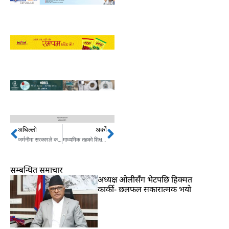
अघिल्लो
अर्को
Prev
Next
जर्मनीमा सरकारले कसरी पठाउँदैछ कामदार ?
माध्यमिक तहको शिक्षकको नतिजा सार्वजनिक, कतिले पाए स्थायी नियुक्ति ?
सम्बन्धित समाचार
अध्यक्ष ओलीसँग भेटपछि हिक्मत
कार्की- छलफल सकारात्मक भयो