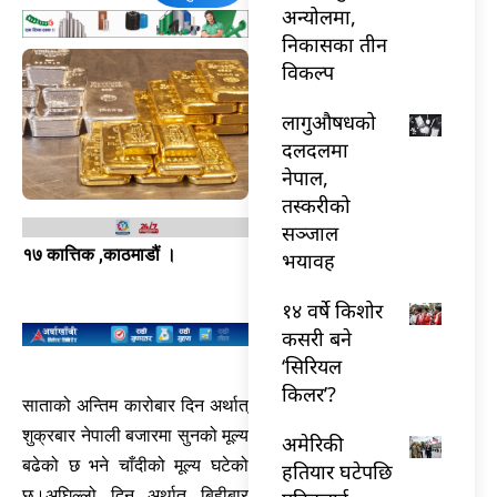
अन्योलमा,
निकासका तीन
विकल्प
लागुऔषधको
दलदलमा
नेपाल,
तस्करीको
सञ्जाल
१७ कात्तिक ,काठमाडौं ।
भयावह
१४ वर्षे किशोर
कसरी बने
‘सिरियल
किलर’?
साताको अन्तिम कारोबार दिन अर्थात्
शुक्रबार नेपाली बजारमा सुनको मूल्य
अमेरिकी
बढेको छ भने चाँदीको मूल्य घटेको
हतियार घटेपछि
छ।अघिल्लो दिन अर्थात् बिहीबार