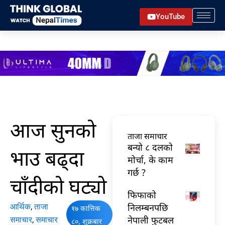
Skip
YouTube
to
content
आज सुनको
ताजा समाचार
बन्यो ८ दलको
भाउ बढ्दा
मोर्चा, के काम
गर्छ ?
चाँदीको घट्यो
फिफाको
निलम्बनपछि
आर्थिक
,
ताजा
१७ कात्तिक
नेपाली फुटबल
समाचार
,
समाचार
८०, शुक्रबार