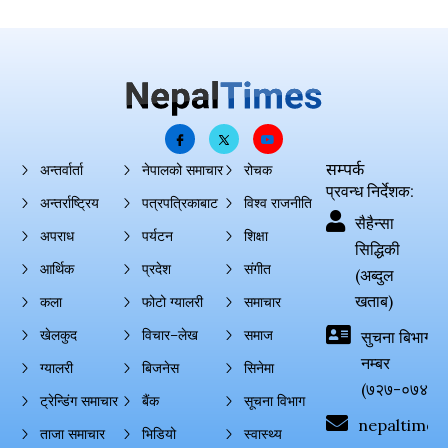
सम्पर्क
अन्तर्वार्ता
नेपालको समाचार
रोचक
प्रवन्ध निर्देशक:
अन्तर्राष्ट्रिय
पत्रपत्रिकाबाट
विश्व राजनीति
सैहैन्सा
अपराध
पर्यटन
शिक्षा
सिद्धिकी
आर्थिक
प्रदेश
संगीत
(अब्दुल
खताब)
कला
फोटो ग्यालरी
समाचार
खेलकुद
विचार–लेख
समाज
सुचना बिभाग दर्
नम्बर
ग्यालरी
बिजनेस
सिनेमा
(७२७-०७४-०
ट्रेन्डिंग समाचार
बैंक
सूचना विभाग
nepaltimes
ताजा समाचार
भिडियो
स्वास्थ्य