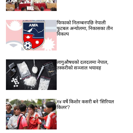
फिफाको निलम्बनपछि नेपाली
फुटबल अन्योलमा, निकासका तीन
विकल्प
लागुऔषधको दलदलमा नेपाल,
तस्करीको सञ्जाल भयावह
१४ वर्षे किशोर कसरी बने ‘सिरियल
किलर’?