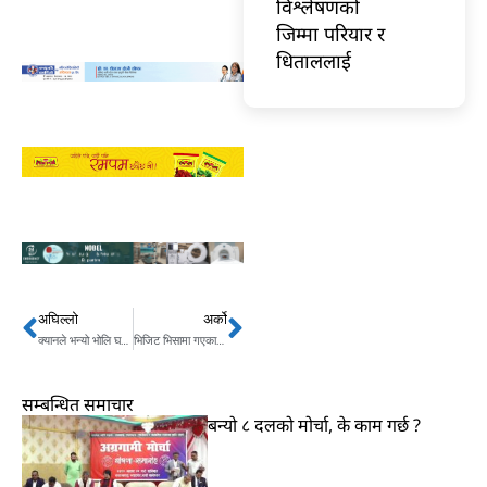
विश्लेषणको
जिम्मा परियार र
धिताललाई
अघिल्लो
अर्को
Prev
Next
क्यानले भन्यो भोलि घरमै बसेर क्रिकेट हेर्नु
भिजिट भिसामा गएकाले ओमानमा काम नपाउने
सम्बन्धित समाचार
बन्यो ८ दलको मोर्चा, के काम गर्छ ?