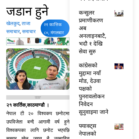
जडान हुने
कन्सुलर
प्रमाणीकरण
खेलकुद
,
ताजा
२१ कात्तिक
अब
समाचार
,
समाचार
८०, मंगलबार
अनलाइनबाटै,
भदौ १ देखि
सेवा सुरु
कांग्रेसको
मुद्दामा नयाँ
मोड, देउवा
पक्षको
पुनरावलोकन
निवेदन
२१ कार्तिक,काठमाण्डौ ।
सुनुवाइमा जाने
नेपाल टी २० विश्वकप छनोटमा
उपविजेता बन्दै आगामी वर्ष हुने
फ्याक्ट्स
विश्वकपका लागि छनोट भएपछि
नेपालको
समग्र खेल जगत नै उत्साहित