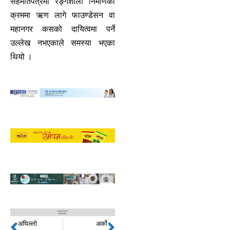
सहमतिपत्रमा रङ्गशाला निर्माणका
क्रममा ऋण लागे फाउण्डेसन वा
महानगर कसको दायित्वमा पर्ने
उल्लेख नभएकाले समस्या भएका
थियो ।
अघिल्लो
अर्को
Prev
Next