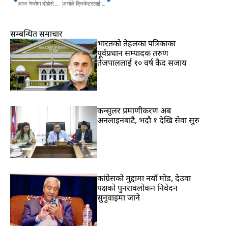
आज नेप्सेमा दोहोरो अंकको वृद्धी,झन्डै अर्बको कारोबार
अर्नाले क्रिकेटरलाई दियो ४२ लाख पुरस्कार / कुन खेलाडीले कति जिते ?
सम्बन्धित समाचार
भारतकाे तेहलका पत्रिकाका
पूर्वप्रधान सम्पादक तरुण
तेजपाललाई १० वर्ष कैद सजाय
कन्सुलर प्रमाणीकरण अब
अनलाइनबाटै, भदौ १ देखि सेवा सुरु
कांग्रेसको मुद्दामा नयाँ मोड, देउवा
पक्षको पुनरावलोकन निवेदन
सुनुवाइमा जाने