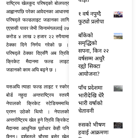
राष्ट्रिय खेलकुद परिषद्को बोलपत्र
आह्वानपछि परेका आवेदनका आधारमा
१ वर्ष नपुग्दै
परिषद्ले फल्डलाइट जडानका लागि
फुट्यो प्रलोपा
एएससी पावर जेभी सिनामंगललाई २७
बाँकेको
करोड ४ लाख २ हजार २२ रुपैयामा
समृद्धिको
ठेक्का दिने निर्णय गरेको छ ।
सपना, किन २२
परिषद्ले ठेक्का दिएसँगै अब त्रिवि
वर्षसम्म अधुरै
क्रिकेट मैदानमा फल्ड लाइट
रह्यो सिक्टा
जडानको काम अघि बढ्ने छ ।
आयोजना?
पाँच प्रदेशमा
यसअघि त्याहा फल्ड लाइट र स्कोर
भारीदेखि धेरै
बोर्ड नहुदा अन्तराष्ट्रिय स्तरमै
भारी वर्षाको
नेपालको क्रिकेट स्टेडियममाथि
चेतावनी
प्रश्न उठेको थियो । नेपालको
अन्तर्राष्ट्रिय खेल हुने त्रिवि क्रिकेट
रुसको भीषण
मैदानमा आधुनिक पूर्वाधार केही पनि
हवाई आक्रमणः
छैनन्। दर्शहरुले चौरमा बसेर खेल