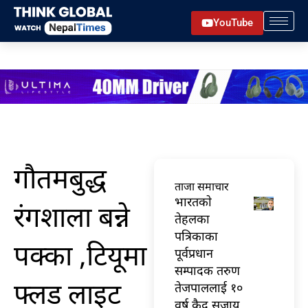
Skip
YouTube
to
content
गौतमबुद्ध
ताजा समाचार
भारतकाे
रंगशाला बन्ने
तेहलका
पत्रिकाका
पक्का ,टियूमा
पूर्वप्रधान
सम्पादक तरुण
फ्लड लाइट
तेजपाललाई १०
वर्ष कैद सजाय