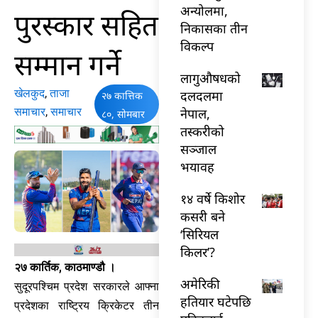
अन्योलमा,
पुरस्कार सहित
निकासका तीन
विकल्प
सम्मान गर्ने
लागुऔषधको
खेलकुद
,
ताजा
दलदलमा
२७ कात्तिक
समाचार
,
समाचार
नेपाल,
८०, सोमबार
तस्करीको
सञ्जाल
भयावह
१४ वर्षे किशोर
कसरी बने
‘सिरियल
किलर’?
२७ कार्तिक, काठमाण्डौ ।
अमेरिकी
सुदूरपश्चिम प्रदेश सरकारले आफ्ना
हतियार घटेपछि
प्रदेशका राष्ट्रिय क्रिकेटर तीन