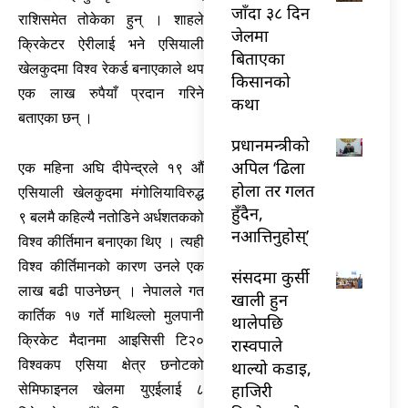
जाँदा ३८ दिन
राशिसमेत तोकेका हुन् । शाहले
जेलमा
क्रिकेटर ऐरीलाई भने एसियाली
बिताएका
खेलकुदमा विश्व रेकर्ड बनाएकाले थप
किसानको
एक लाख रुपैयाँ प्रदान गरिने
कथा
बताएका छन् ।
प्रधानमन्त्रीको
अपिल ‘ढिला
एक महिना अघि दीपेन्द्रले १९ औं
होला तर गलत
एसियाली खेलकुदमा मंगोलियाविरुद्ध
हुँदैन,
९ बलमै कहिल्यै नतोडिने अर्धशतकको
नआत्तिनुहोस्’
विश्व कीर्तिमान बनाएका थिए । त्यही
विश्व कीर्तिमानको कारण उनले एक
संसदमा कुर्सी
लाख बढी पाउनेछन् । नेपालले गत
खाली हुन
कार्तिक १७ गर्ते माथिल्लो मुलपानी
थालेपछि
क्रिकेट मैदानमा आइसिसी टि२०
रास्वपाले
विश्वकप एसिया क्षेत्र छनोटको
थाल्यो कडाइ,
हाजिरी
सेमिफाइनल खेलमा युएईलाई ८