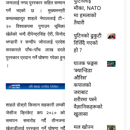
पुटिनलाई
जनालाई नगद पुरस्कार सहित सम्मान
मौका, NATO
गर्ने भएको छ । मुख्यमन्त्री
मा हमलाको
कमलबहादुर शाहले नेपाललाई टी–
तैयारी
२० विश्वकपमा पुगाउन भूमिका
खेलेको भन्दै दीपेन्द्रसिंह ऐरी, विनोद
पुटिनको ढुकुटी
रित्तिँदै गएको
भण्डारी र सन्दीप जोरालाई प्रदेश
हो ?
सरकारले पाँच÷पाँच लाख दरले
पुरस्कार प्रदान गर्ने घोषणा गरेका हुन्
घातक फङ्गस
।
‘क्यान्डिडा
औरिस’
कपालको
जराबाट
शरीरमा पस्ने
शाहले दोस्रो किसान सहकारी लम्की
वैज्ञानिकहरूको
जेसीज क्रिकेट कप २०८० को
खुलासा
समापन समारोह गर्दै तीनजना
मल खोज्न
खेलाडीलाई पुरस्कृत गर्ने घोषणा गर्दै