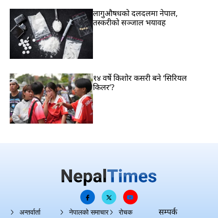
लागुऔषधको दलदलमा नेपाल,
तस्करीको सञ्जाल भयावह
१४ वर्षे किशोर कसरी बने ‘सिरियल
किलर’?
सम्पर्क
अन्तर्वार्ता
नेपालको समाचार
रोचक