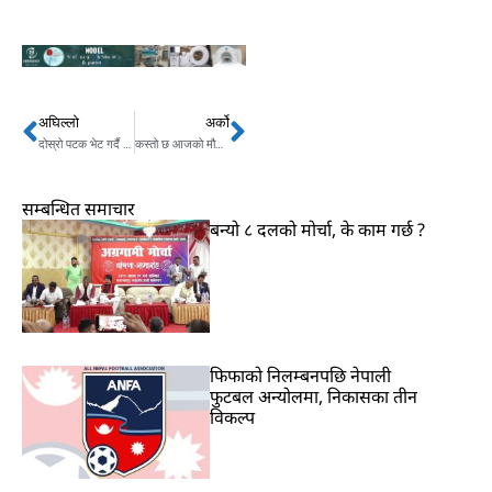
अघिल्लो
अर्को
Prev
Next
दोस्रो पटक भेट गर्दै बाइडेन र सी, के होला कुरा ?
कस्तो छ आजको मौसम ? कहाँ कहाँ वर्षा र हिमपातको सम्भावना ?
सम्बन्धित समाचार
बन्यो ८ दलको मोर्चा, के काम गर्छ ?
फिफाको निलम्बनपछि नेपाली
फुटबल अन्योलमा, निकासका तीन
विकल्प