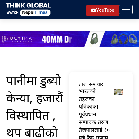
Skip
YouTube
to
content
पानीमा डुब्यो
ताजा समाचार
भारतकाे
केन्या, हजारौं
तेहलका
पत्रिकाका
विस्थापित ,
पूर्वप्रधान
सम्पादक तरुण
थप बाढीको
तेजपाललाई १०
वर्ष कैद सजाय