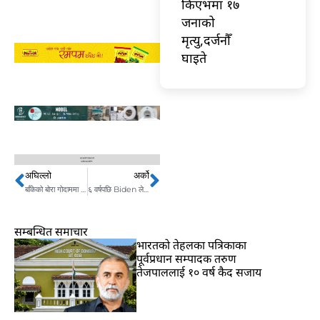
किएभमा १७
जनाको
मृत्यु,दर्जनौँ
घाइते
अघिल्लो
अर्को
Prev
Next
बाँकेको बोरा गोदाममा आगलागी बाट ४० लाखको क्षति
६ वर्षपछि Biden ले गरे xi को भव्य स्वागत, के–के भयो सहमति ?
सम्बन्धित समाचार
भारतकाे तेहलका पत्रिकाका
पूर्वप्रधान सम्पादक तरुण
तेजपाललाई १० वर्ष कैद सजाय