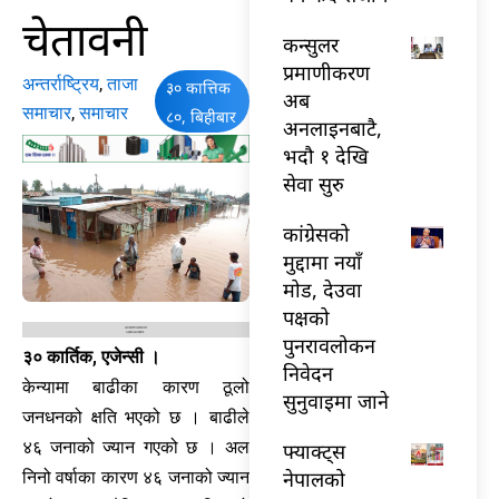
चेतावनी
कन्सुलर
प्रमाणीकरण
अन्तर्राष्ट्रिय
,
ताजा
३० कात्तिक
अब
समाचार
,
समाचार
८०, बिहीबार
अनलाइनबाटै,
भदौ १ देखि
सेवा सुरु
कांग्रेसको
मुद्दामा नयाँ
मोड, देउवा
पक्षको
पुनरावलोकन
३० कार्तिक, एजेन्सी ।
निवेदन
केन्यामा बाढीका कारण ठूलो
सुनुवाइमा जाने
जनधनको क्षति भएको छ । बाढीले
४६ जनाको ज्यान गएको छ । अल
फ्याक्ट्स
नेपालको
निनो वर्षाका कारण ४६ जनाको ज्यान