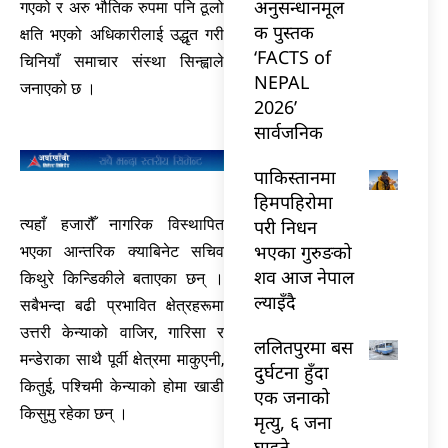
अनुसन्धानमूल
गएको र अरु भौतिक रुपमा पनि ठूलो
क पुस्तक
क्षति भएको अधिकारीलाई उद्धृत गरी
‘FACTS of
चिनियाँ समाचार संस्था सिन्ह्वाले
NEPAL
जनाएको छ ।
2026’
सार्वजनिक
पाकिस्तानमा
हिमपहिरोमा
परी निधन
त्यहाँ हजारौँ नागरिक विस्थापित
भएका गुरुङको
भएका आन्तरिक क्याबिनेट सचिव
शव आज नेपाल
किथुरे किन्डिकीले बताएका छन् ।
ल्याइँदै
सबैभन्दा बढी प्रभावित क्षेत्रहरूमा
उत्तरी केन्याको वाजिर, गारिसा र
ललितपुरमा बस
मन्डेराका साथै पूर्वी क्षेत्रमा माकुएनी,
दुर्घटना हुँदा
कितुई, पश्चिमी केन्याको होमा खाडी
एक जनाको
किसुमु रहेका छन् ।
मृत्यु, ६ जना
घाइते