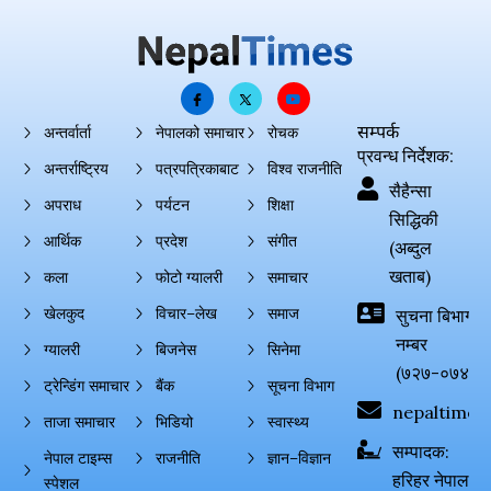
सम्पर्क
अन्तर्वार्ता
नेपालको समाचार
रोचक
प्रवन्ध निर्देशक:
अन्तर्राष्ट्रिय
पत्रपत्रिकाबाट
विश्व राजनीति
सैहैन्सा
अपराध
पर्यटन
शिक्षा
सिद्धिकी
आर्थिक
प्रदेश
संगीत
(अब्दुल
खताब)
कला
फोटो ग्यालरी
समाचार
खेलकुद
विचार–लेख
समाज
सुचना बिभाग दर्
नम्बर
ग्यालरी
बिजनेस
सिनेमा
(७२७-०७४-०
ट्रेन्डिंग समाचार
बैंक
सूचना विभाग
nepaltimes
ताजा समाचार
भिडियो
स्वास्थ्य
सम्पादक:
नेपाल टाइम्स
राजनीति
ज्ञान–विज्ञान
हरिहर नेपाल
स्पेशल